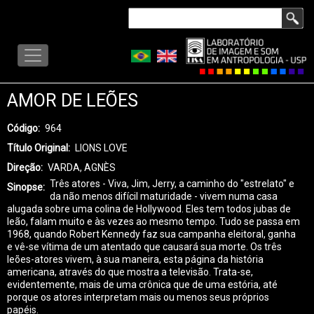
Skip
Search
to
LISA
main
-
content
MENU
AMOR DE LEÕES
Código
964
Título Original
LIONS LOVE
Direção
VARDA, AGNÈS
Três atores - Viva, Jim, Jerry, a caminho do "estrelato" e
Sinopse
da não menos difícil maturidade - vivem numa casa
alugada sobre uma colina de Hollywood. Eles tem todos jubas de
leão, falam muito e às vezes ao mesmo tempo. Tudo se passa em
1968, quando Robert Kennedy faz sua campanha eleitoral, ganha
e vê-se vítima de um atentado que causará sua morte. Os três
leões-atores vivem, à sua maneira, esta página da história
americana, através do que mostra a televisão. Trata-se,
evidentemente, mais de uma crônica que de uma estória, até
porque os atores interpretam mais ou menos seus próprios
papéis.