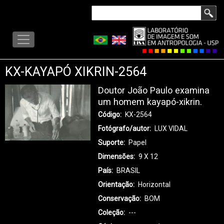
Skip
Search
to
LISA
main
-
content
MENU
KX-KAYAPÓ XIKRIN-2564
Doutor João Paulo examina
um homem kayapó-xikrin.
Código
KX-2564
Fotógrafo/autor
LUX VIDAL
Suporte
Papel
Dimensões
9 X 12
País
BRASIL
Orientação
Horizontal
Conservação
BOM
Coleção
---