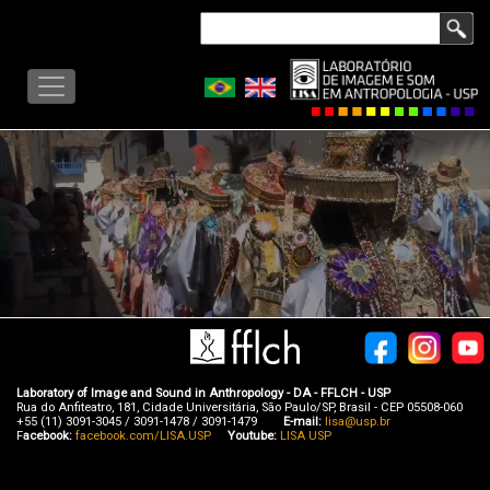
Skip
Search
to
LISA
main
-
content
MENU
Laboratory of Image and Sound in Anthropology - DA - FFLCH - USP
Rua do Anfiteatro, 181, Cidade Universitária, São Paulo/SP, Brasil - CEP 05508-060
+55 (11) 3091-3045 / 3091-1478 / 3091-1479
E-mail:
lisa@usp.br
F
acebook:
facebook.com/LISA.USP
Youtube:
LISA USP