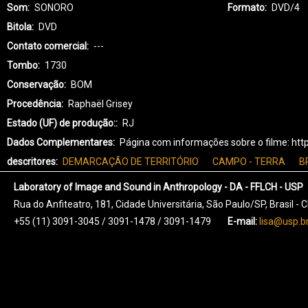
Som
SONORO
Formato
DVD/4
Bitola
DVD
Contato comercial
---
Tombo
1730
Conservação
BOM
Procedência
Raphaël Grisey
Estado (UF) de produção:
RJ
Dados Complementares
Página com informações sobre o filme: ht
descritores
DEMARCAÇÃO DE TERRITÓRIO
CAMPO - TERRA
B
Laboratory of Image and Sound in Anthropology - DA - FFLCH - USP
Rua do Anfiteatro, 181, Cidade Universitária, São Paulo/SP, Brasil -
+55 (11) 3091-3045 / 3091-1478 / 3091-1479
E-mail:
lisa@usp.b