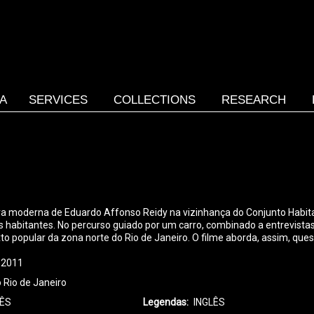
SA
SERVICES
COLLECTIONS
RESEARCH
ura moderna de Eduardo Affonso Reidy na vizinhança do Conjunto Habit
itantes. No percurso guiado por um carro, combinado a entrevistas, ex
exto popular da zona norte do Rio de Janeiro. O filme aborda, assim, qu
2011
 Rio de Janeiro
ÊS
Legendas
INGLÊS