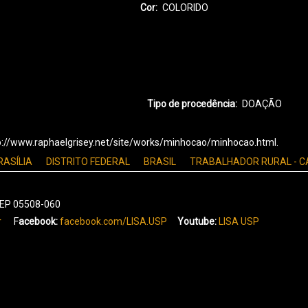
Cor
COLORIDO
Tipo de procedência
DOAÇÃO
tp://www.raphaelgrisey.net/site/works/minhocao/minhocao.html.
RASÍLIA
DISTRITO FEDERAL
BRASIL
TRABALHADOR RURAL - 
 CEP 05508-060
r
F
acebook:
facebook.com/LISA.USP
Youtube:
LISA USP