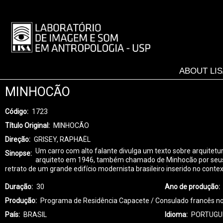
Skip
to
LISA
main
-
content
MENU
ABOUT LI
MINHOCÃO
Código
1723
Título Original
MINHOCÃO
Direção
GRISEY, RAPHAËL
Um carro com alto falante divulga um texto sobre arquitet
Sinopse
arquiteto em 1946, também chamado de Minhocão por seus hab
retrato de um grande edifício modernista brasileiro inserido no cont
Duração
30
Ano de produção
Produção
Programa de Residência Capacete / Consulado francês no
País
BRASIL
Idioma
PORTUGU