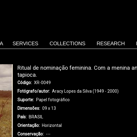
SA
SERVICES
COLLECTIONS
RESEARCH
Ritual de nominação feminina. Com a menina a
tapioca.
Código
XR-0049
Fotógrafo/autor
Aracy Lopes da Silva (1949 - 2000)
Suporte
Papel fotográfico
Dimensões
09 x 13
País
BRASIL
Orientação
Horizontal
Conservação
---