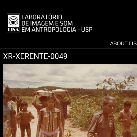
Skip
to
LISA
main
-
content
MENU
ABOUT LI
XR-XERENTE-0049