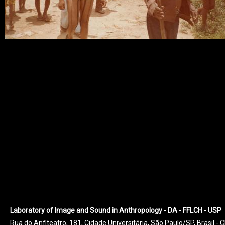
Laboratory of Image and Sound in Anthropology - DA - FFLCH - USP
Rua do Anfiteatro, 181, Cidade Universitária, São Paulo/SP, Brasil -