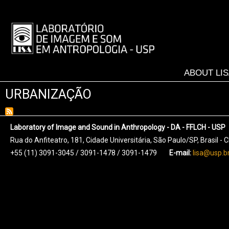
Skip
to
LISA
main
-
content
MENU
ABOUT LI
URBANIZAÇÃO
Laboratory of Image and Sound in Anthropology - DA - FFLCH - USP
Rua do Anfiteatro, 181, Cidade Universitária, São Paulo/SP, Brasil -
+55 (11) 3091-3045 / 3091-1478 / 3091-1479
E-mail:
lisa@usp.b