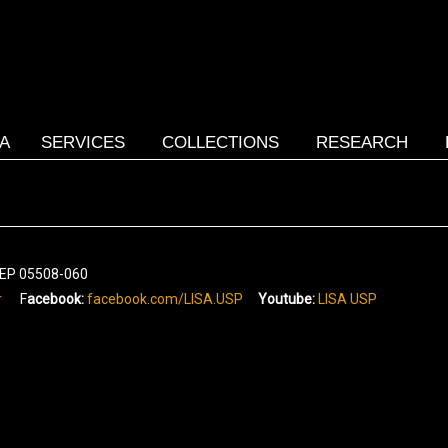
SA
SERVICES
COLLECTIONS
RESEARCH
 CEP 05508-060
r
F
acebook:
facebook.com/LISA.USP
Youtube:
LISA USP