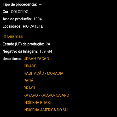
Tipo de procedência
---
Cor
COLORIDO
Ano de produção
1994
Localidade
RIO CATETÉ
Leia mais
sobre
KX-
Estado (UF) de produção
PA
KAYAPÓ
Negativo da Imagem
159 -B4
XIKRIN-
descritores
URBANIZAÇÃO
3480
CIDADE
HABITAÇÃO - MORADIA
PARÁ
BRASIL
KAYAPO - KAIAPO- CAIAPO
INDÍGENA BRASIL
INDÍGENA AMÉRICA DO SUL