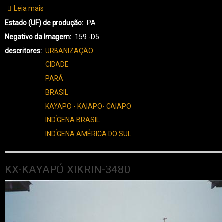
Leia mais
sobre
KX-
Estado (UF) de produção
PA
KAYAPÓ
Negativo da Imagem
159 -D5
XIKRIN-
descritores
URBANIZAÇÃO
3489
CIDADE
PARÁ
BRASIL
KAYAPO - KAIAPO- CAIAPO
INDÍGENA BRASIL
INDÍGENA AMÉRICA DO SUL
KX-KAYAPÓ XIKRIN-3480