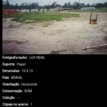
Fotógrafo/autor
LUX VIDAL
Suporte
Papel
Dimensões
10 X 15
País
BRASIL
Orientação
Horizontal
Conservação
BOM
Coleção
---
Cópias no acervo
1