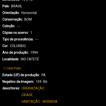
País
BRASIL
Orientação
Horizontal
Conservação
BOM
Coleção
---
Cópias no acervo
1
Tipo de procedência
---
Cor
COLORIDO
Ano de produção
1994
Localidade
RIO CATETÉ
Leia mais
sobre
KX-
Estado (UF) de produção
PA
KAYAPÓ
Negativo da Imagem
159 -B6
XIKRIN-
descritores
URBANIZAÇÃO
3478
CIDADE
HABITAÇÃO - MORADIA