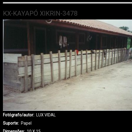
KX-KAYAPÓ XIKRIN-3478
Fotógrafo/autor
LUX VIDAL
Suporte
Papel
Dimensões
10 X 15