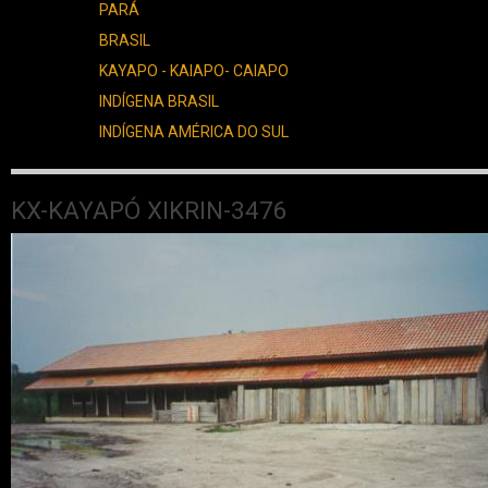
PARÁ
BRASIL
KAYAPO - KAIAPO- CAIAPO
INDÍGENA BRASIL
INDÍGENA AMÉRICA DO SUL
KX-KAYAPÓ XIKRIN-3476