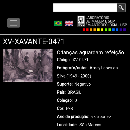
Pular
Buscar
para
LISA
o
-
conteúdo
MENU
principal
XV-XAVANTE-0471
Crianças aguardam refeição.
Código
XV-0471
Fotógrafo/autor
Aracy Lopes da
Silva (1949 - 2000)
Suporte
Negativo
País
BRASIL
Coleção
0
Cor
P/B
Ano de produção
<<!clear!>>
Localidade
São Marcos