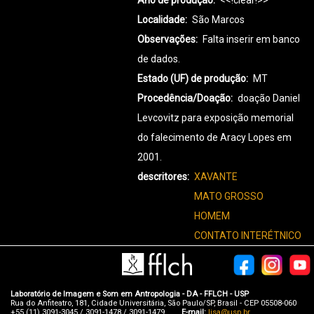
Ano de produção
<<!clear!>>
Localidade
São Marcos
Observações
Falta inserir em banco
de dados.
Estado (UF) de produção
MT
Procedência/Doação
doação Daniel
Levcovitz para exposição memorial
do falecimento de Aracy Lopes em
2001.
descritores
XAVANTE
MATO GROSSO
HOMEM
CONTATO INTERÉTNICO
Laboratório de Imagem e Som em Antropologia - DA - FFLCH - USP
Rua do Anfiteatro, 181, Cidade Universitária, São Paulo/SP, Brasil - CEP 05508-060
+55 (11) 3091-3045 / 3091-1478 / 3091-1479
E-mail:
lisa@usp.br