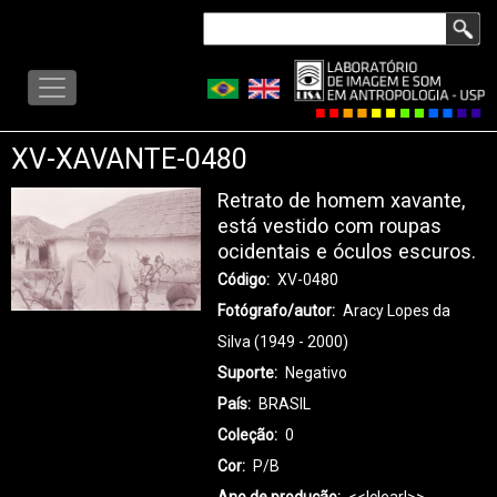
Pular
Buscar
para
LISA
o
-
conteúdo
MENU
principal
XV-XAVANTE-0480
Retrato de homem xavante,
está vestido com roupas
ocidentais e óculos escuros.
Código
XV-0480
Fotógrafo/autor
Aracy Lopes da
Silva (1949 - 2000)
Suporte
Negativo
País
BRASIL
Coleção
0
Cor
P/B