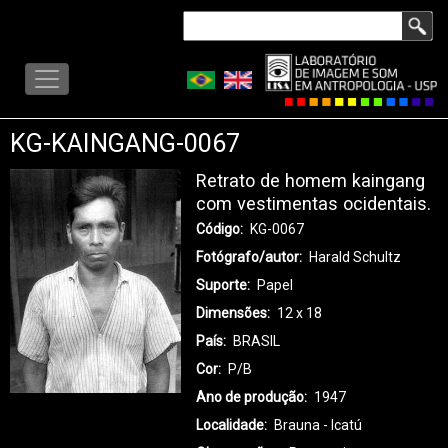
Pular
Buscar
para
LISA
o
-
conteúdo
MENU
principal
KG-KAINGANG-0067
Retrato de homem kaingang
com vestimentas ocidentais.
Código
KG-0067
Fotógrafo/autor
Harald Schultz
Suporte
Papel
Dimensões
12 x 18
País
BRASIL
Cor
P/B
Ano de produção
1947
Localidade
Brauna - Icatú