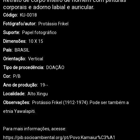
corporais e adorno labial e auricular.
Código
KU-0018
Fotógrafo/autor
Protássio Frikel
Suporte
Papel fotográfico
Dimensões
10 X 15
País
BRASIL
Orientação
Vertical
Tipo de procedência
DOAÇÃO
Cor
P/B
Ano de produção
19--
Localidade
Alto Xingu
Observações
Protássio Frikel (1912-1974). Pode ser também a
etnia Yawalapiti.
Para mais informações, acesse:
https://pib.socioambiental.org/pt/Povo:Kamaiur%C3%A1