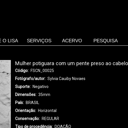
 O LISA
SERVIÇOS
ACERVO
PESQUISA
Mulher potiguara com um pente preso ao cabel
Código
FSCN_00025
Fotógrafo/autor
Sylvia Cauiby Novaes
Suporte
Negativo
Dimensões
35mm
País
BRASIL
Orientação
Horizontal
Conservação
REGULAR
Tipo de procedência
DOAÇÃO