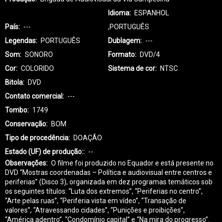
Idioma
ESPANHOL
País
---
,PORTUGUÊS
Legendas
PORTUGUÊS
Dublagem
---
Som
SONORO
Formato
DVD/4
Cor
COLORIDO
Sistema de cor
NTSC
Bitola
DVD
Contato comercial
---
Tombo
1749
Conservação
BOM
Tipo de procedência
DOAÇÃO
Estado (UF) de produção:
--
Observações
O filme foi produzido no Equador e está presente no
DVD “Mostras coordenadas – Política e audiovisual entre centros e
periferias” (Disco 3), organizada em dez programas temáticos sob
os seguintes títulos: “Luta dos extremos”, “Periferias no centro”,
“Arte pelas ruas”, “Periferia vista em vídeo”, “Transação de
valores”, “Atravessando cidades”, “Punições e proibições”,
“América adentro”, “Condomínio capital” e “Na mira do progresso”.