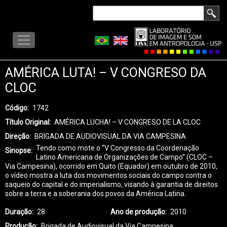
Pular
Buscar
para
LISA
o
-
conteúdo
MENU
principal
AMÉRICA LUTA! – V CONGRESO DA
CLOC
Código
1742
Título Original
AMÉRICA LUCHA! – V CONGRESO DE LA CLOC
Direção
BRIGADA DE AUDIOVISUAL DA VIA CAMPESINA
Tendo como mote o “V Congresso da Coordenação
Sinopse
Latino Americana de Organizações de Campo” (CLOC –
Via Campesina), ocorrido em Quito (Equador) em outubro de 2010,
o vídeo mostra a luta dos movimentos sociais do campo contra o
saqueio do capital e do imperialismo, visando à garantia de direitos
sobre a terra e a soberania dos povos da América Latina.
Duração
28
Ano de produção
2010
Produção
Brigada de Audiovisual da Via Campesina