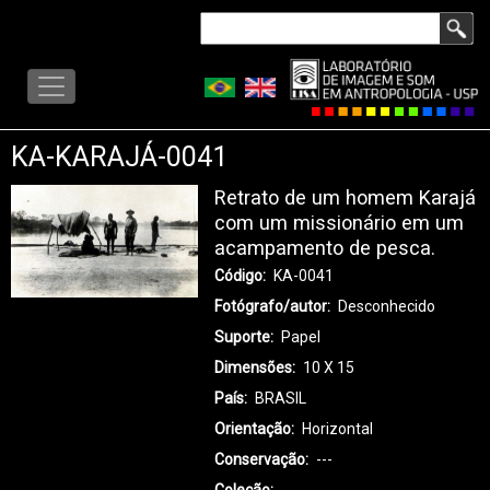
Pular
Buscar
para
LISA
o
-
conteúdo
MENU
principal
KA-KARAJÁ-0041
Retrato de um homem Karajá
com um missionário em um
acampamento de pesca.
Código
KA-0041
Fotógrafo/autor
Desconhecido
Suporte
Papel
Dimensões
10 X 15
País
BRASIL
Orientação
Horizontal
Conservação
---