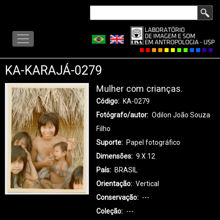
Pular
Buscar
para
LISA
o
-
conteúdo
MENU
principal
KA-KARAJÁ-0279
Mulher com crianças.
Código
KA-0279
Fotógrafo/autor
Odilon João Souza
Filho
Suporte
Papel fotográfico
Dimensões
9 X 12
País
BRASIL
Orientação
Vertical
Conservação
---
Coleção
---