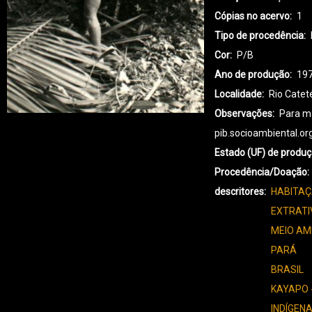
Cópias no acervo
1
Tipo de procedência
Cor
P/B
Ano de produção
19
Localidade
Rio Catet
Observações
Para ma
pib.socioambiental.o
Estado (UF) de produ
Procedência/Doação
descritores
HABITAÇ
EXTRATI
MEIO AM
PARÁ
BRASIL
KAYAPO 
INDÍGENA