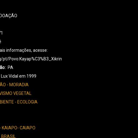
DOAÇÃO
71
é
is informações, acesse:
rg/pt/Povo:Kayap%C3%B3_Xikrin
ção
PA
Lux Vidal em 1999
ÃO - MORADIA
VISMO VEGETAL
BIENTE - ECOLOGIA
- KAIAPO- CAIAPO
 BRASIL