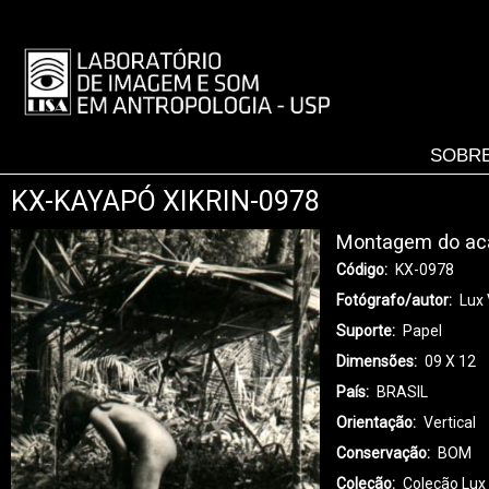
Pular
para
LISA
o
-
conteúdo
MENU
principal
SOBRE
KX-KAYAPÓ XIKRIN-0978
Montagem do ac
Código
KX-0978
Fotógrafo/autor
Lux 
Suporte
Papel
Dimensões
09 X 12
País
BRASIL
Orientação
Vertical
Conservação
BOM
Coleção
Coleção Lux 