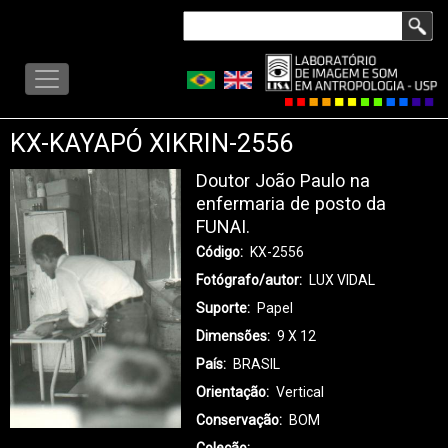
Pular
Buscar
para
LISA
o
-
conteúdo
MENU
principal
KX-KAYAPÓ XIKRIN-2556
Doutor João Paulo na
enfermaria de posto da
FUNAI.
Código
KX-2556
Fotógrafo/autor
LUX VIDAL
Suporte
Papel
Dimensões
9 X 12
País
BRASIL
Orientação
Vertical
Conservação
BOM