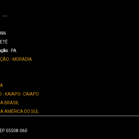
---
986
TETÉ
ução
PA
ÇÃO - MORADIA
BA
 - KAIAPO- CAIAPO
NA BRASIL
NA AMÉRICA DO SUL
 CEP 05508-060
r