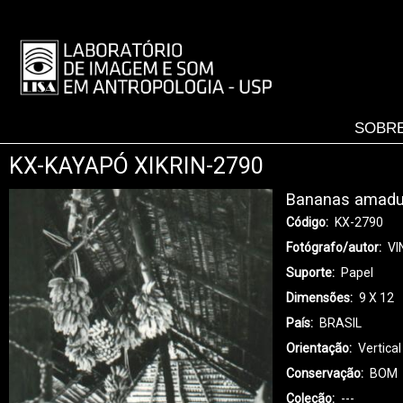
Pular
para
LISA
o
-
conteúdo
MENU
principal
SOBRE
KX-KAYAPÓ XIKRIN-2790
Bananas amadur
Código
KX-2790
Fotógrafo/autor
VI
Suporte
Papel
Dimensões
9 X 12
País
BRASIL
Orientação
Vertical
Conservação
BOM
Coleção
---