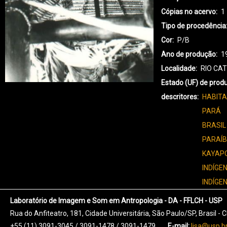
Cópias no acervo
1
Tipo de procedência
Cor
P/B
Ano de produção
1
Localidade
RIO CA
Estado (UF) de prod
descritores
HABITA
PARÁ
BRASIL
PARAÍ
KAYAPO
INDÍGE
INDÍGE
Laboratório de Imagem e Som em Antropologia - DA - FFLCH - USP
Rua do Anfiteatro, 181, Cidade Universitária, São Paulo/SP, Brasil -
+55 (11) 3091-3045 / 3091-1478 / 3091-1479
E-mail:
lisa@usp.b