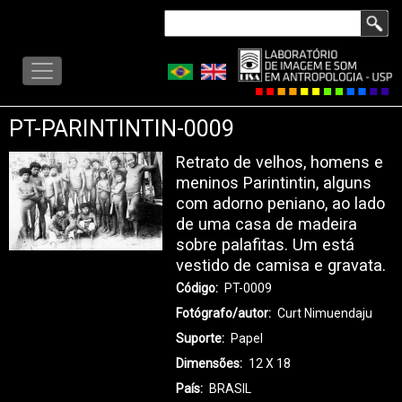
Pular
Buscar
para
LISA
o
-
conteúdo
MENU
principal
PT-PARINTINTIN-0009
Retrato de velhos, homens e
meninos Parintintin, alguns
com adorno peniano, ao lado
de uma casa de madeira
sobre palafitas. Um está
vestido de camisa e gravata.
Código
PT-0009
Fotógrafo/autor
Curt Nimuendaju
Suporte
Papel
Dimensões
12 X 18
País
BRASIL