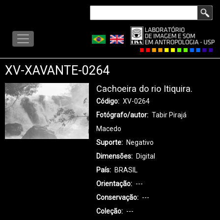
Pular
Buscar
para
LISA
o
-
conteúdo
MENU
principal
XV-XAVANTE-0264
Cachoeira do rio Itiquira.
Código
XV-0264
Fotógrafo/autor
Tabir Pirajá
Macedo
Suporte
Negativo
Dimensões
Digital
País
BRASIL
Orientação
---
Conservação
---
Coleção
---