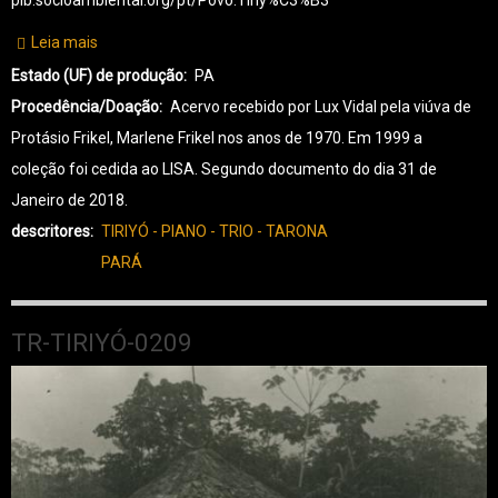
pib.socioambiental.org/pt/Povo:Tiriy%C3%B3
Leia mais
sobre
TR-
Estado (UF) de produção
PA
TIRIYÓ-0210
Procedência/Doação
Acervo recebido por Lux Vidal pela viúva de
Protásio Frikel, Marlene Frikel nos anos de 1970. Em 1999 a
coleção foi cedida ao LISA. Segundo documento do dia 31 de
Janeiro de 2018.
descritores
TIRIYÓ - PIANO - TRIO - TARONA
PARÁ
TR-TIRIYÓ-0209