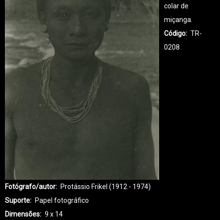
colar de
miçanga.
Código
TR-
0208
Fotógrafo/autor
Protássio Frikel (1912 - 1974)
Suporte
Papel fotográfico
Dimensões
9 x 14