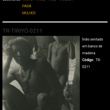
PARÁ
MULHER
TR-TIRIYÓ-0211
Índio sentado
em banco de
madeira.
Código
TR-
0211