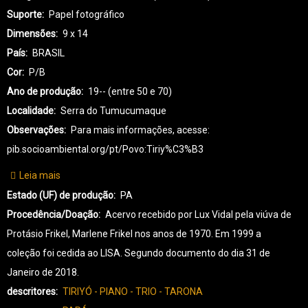
Suporte
Papel fotográfico
Dimensões
9 x 14
País
BRASIL
Cor
P/B
Ano de produção
19-- (entre 50 e 70)
Localidade
Serra do Tumucumaque
Observações
Para mais informações, acesse:
pib.socioambiental.org/pt/Povo:Tiriy%C3%B3
Leia mais
sobre
TR-
Estado (UF) de produção
PA
TIRIYÓ-0207
Procedência/Doação
Acervo recebido por Lux Vidal pela viúva de
Protásio Frikel, Marlene Frikel nos anos de 1970. Em 1999 a
coleção foi cedida ao LISA. Segundo documento do dia 31 de
Janeiro de 2018.
descritores
TIRIYÓ - PIANO - TRIO - TARONA