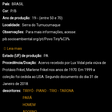
País
BRASIL
Cor
P/B
Ano de produção
19-- (entre 50 e 70)
Localidade
Serra do Tumucumaque
Observações
Para mais informações, acesse:
pib.socioambiental.org/pt/Povo:Tiriy%C3%
Leia mais
sobre
TR-
Estado (UF) de produção
PA
TIRIYÓ-0208
Procedência/Doação
Acervo recebido por Lux Vidal pela viúva de
Protásio Frikel, Marlene Frikel nos anos de 1970. Em 1999 a
coleção foi cedida ao LISA. Segundo documento do dia 31 de
Janeiro de 2018.
descritores
TIRIYÓ - PIANO - TRIO - TARONA
PARÁ
HOMEM
ADORNO