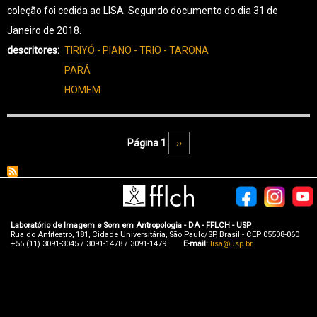
coleção foi cedida ao LISA. Segundo documento do dia 31 de
Janeiro de 2018.
descritores
TIRIYÓ - PIANO - TRIO - TARONA
PARÁ
HOMEM
Paginação
Página 1
Próxima página
››
Laboratório de Imagem e Som em Antropologia - DA - FFLCH - USP
Rua do Anfiteatro, 181, Cidade Universitária, São Paulo/SP, Brasil - CEP 05508-060
+55 (11) 3091-3045 / 3091-1478 / 3091-1479
E-mail:
lisa@usp.br