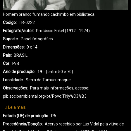
Homem branco fumando cachimbo em biblioteca.
Código
TR-0222
Fotógrafo/autor
Protássio Frikel (1912 - 1974)
Suporte
Papel fotográfico
Dimensões
9 x 14
País
BRASIL
Cor
P/B
Ano de produção
19-- (entre 50 e 70)
Localidade
Serra do Tumucumaque
Observações
Para mais informações, acesse:
pib.socioambiental.org/pt/Povo:Tiriy%C3%B3
Leia mais
sobre
TR-
Estado (UF) de produção
PA
TIRIYÓ-0222
Procedência/Doação
Acervo recebido por Lux Vidal pela viúva de