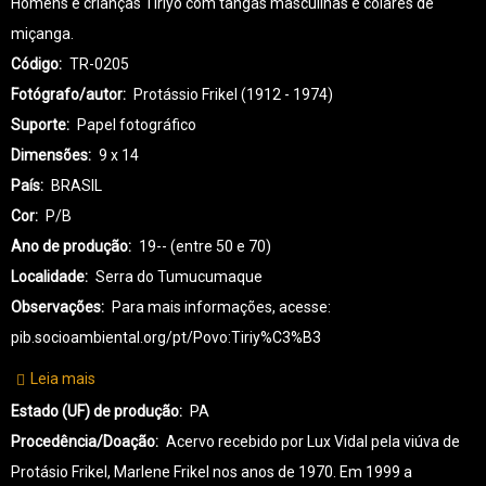
Homens e crianças Tiriyó com tangas masculinas e colares de
miçanga.
Código
TR-0205
Fotógrafo/autor
Protássio Frikel (1912 - 1974)
Suporte
Papel fotográfico
Dimensões
9 x 14
País
BRASIL
Cor
P/B
Ano de produção
19-- (entre 50 e 70)
Localidade
Serra do Tumucumaque
Observações
Para mais informações, acesse:
pib.socioambiental.org/pt/Povo:Tiriy%C3%B3
Leia mais
sobre
TR-
Estado (UF) de produção
PA
TIRIYÓ-0205
Procedência/Doação
Acervo recebido por Lux Vidal pela viúva de
Protásio Frikel, Marlene Frikel nos anos de 1970. Em 1999 a