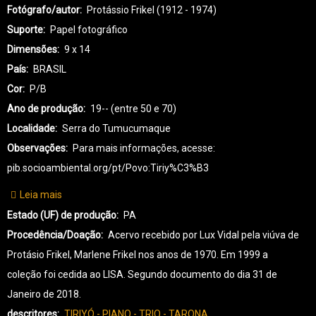
Fotógrafo/autor
Protássio Frikel (1912 - 1974)
Suporte
Papel fotográfico
Dimensões
9 x 14
País
BRASIL
Cor
P/B
Ano de produção
19-- (entre 50 e 70)
Localidade
Serra do Tumucumaque
Observações
Para mais informações, acesse:
pib.socioambiental.org/pt/Povo:Tiriy%C3%B3
Leia mais
sobre
TR-
Estado (UF) de produção
PA
TIRIYÓ-0212
Procedência/Doação
Acervo recebido por Lux Vidal pela viúva de
Protásio Frikel, Marlene Frikel nos anos de 1970. Em 1999 a
coleção foi cedida ao LISA. Segundo documento do dia 31 de
Janeiro de 2018.
descritores
TIRIYÓ - PIANO - TRIO - TARONA