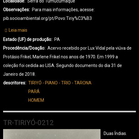
Localidade
Serra do Tumucumaque
Observações
Para mais informações, acesse:
pib.socioambiental.org/pt/Povo:Tiriy%C3%B3
Leia mais
sobre
TR-
Estado (UF) de produção
PA
TIRIYÓ-0213
Procedência/Doação
Acervo recebido por Lux Vidal pela viúva de
Protásio Frikel, Marlene Frikel nos anos de 1970. Em 1999 a
coleção foi cedida ao LISA. Segundo documento do dia 31 de
Janeiro de 2018.
descritores
TIRIYÓ - PIANO - TRIO - TARONA
PARÁ
HOMEM
TR-TIRIYÓ-0212
Duas Índias.