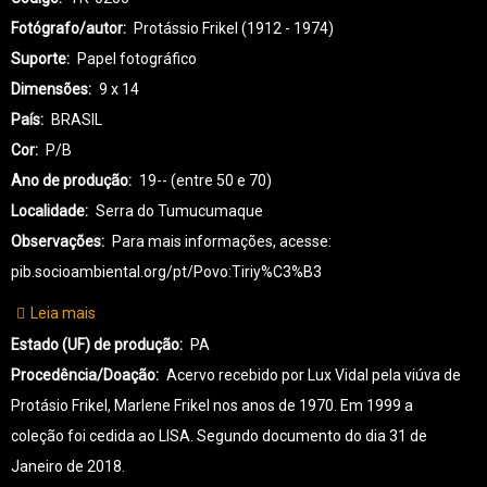
Fotógrafo/autor
Protássio Frikel (1912 - 1974)
Suporte
Papel fotográfico
Dimensões
9 x 14
País
BRASIL
Cor
P/B
Ano de produção
19-- (entre 50 e 70)
Localidade
Serra do Tumucumaque
Observações
Para mais informações, acesse:
pib.socioambiental.org/pt/Povo:Tiriy%C3%B3
Leia mais
sobre
TR-
Estado (UF) de produção
PA
TIRIYÓ-0206
Procedência/Doação
Acervo recebido por Lux Vidal pela viúva de
Protásio Frikel, Marlene Frikel nos anos de 1970. Em 1999 a
coleção foi cedida ao LISA. Segundo documento do dia 31 de
Janeiro de 2018.