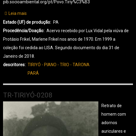
pib.socioambiental.org/pt/Povo:Tiriy%C3%B3
Leia mais
sobre
TR-
Estado (UF) de produção
PA
TIRIYÓ-0209
Procedência/Doação
Acervo recebido por Lux Vidal pela viúva de
Protásio Frikel, Marlene Frikel nos anos de 1970. Em 1999 a
coleção foi cedida ao LISA. Segundo documento do dia 31 de
Janeiro de 2018.
descritores
TIRIYÓ - PIANO - TRIO - TARONA
PARÁ
TR-TIRIYÓ-0208
Retrato de
homem com
adornos
auriculares e