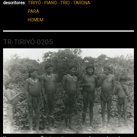
descritores
TIRIYÓ - PIANO - TRIO - TARONA
PARÁ
HOMEM
TR-TIRIYÓ-0205