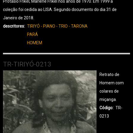
Protásio Frikel, Marlene Frikel nos anos de 1970. Em 1999 a
coleção foi cedida ao LISA. Segundo documento do dia 31 de
Janeiro de 2018.
descritores
TIRIYÓ - PIANO - TRIO - TARONA
PARÁ
HOMEM
TR-TIRIYÓ-0213
Retrato de
Homem com
colares de
miçanga.
Código
TR-
0213