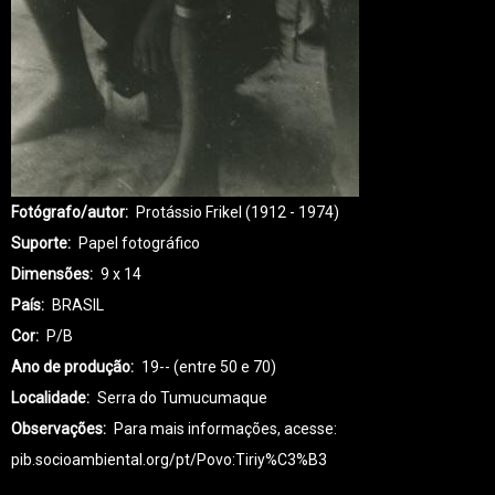
Fotógrafo/autor
Protássio Frikel (1912 - 1974)
Suporte
Papel fotográfico
Dimensões
9 x 14
País
BRASIL
Cor
P/B
Ano de produção
19-- (entre 50 e 70)
Localidade
Serra do Tumucumaque
Observações
Para mais informações, acesse:
pib.socioambiental.org/pt/Povo:Tiriy%C3%B3