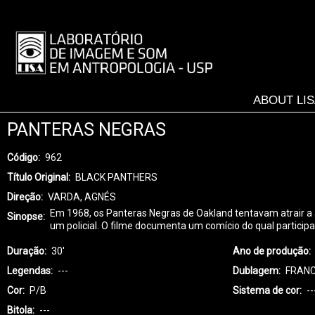
Skip
to
LISA
main
-
content
MENU
ABOUT LI
PANTERAS NEGRAS
Código
962
Título Original
BLACK PANTHERS
Direção
VARDA, AGNÉS
Em 1968, os Panteras Negras de Oakland tentavam atrair a 
Sinopse
um policial. O filme documenta um comício do qual particip
Duração
30'
Ano de produção
Legendas
---
Dublagem
FRANC
Cor
P/B
Sistema de cor
--
Bitola
---