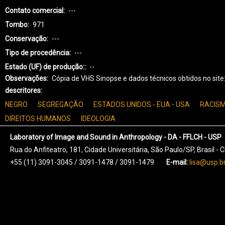
Contato comercial
---
Tombo
971
Conservação
---
Tipo de procedência
---
Estado (UF) de produção:
--
Observações
Cópia de VHS Sinopse e dados técnicos obtidos no sit
descritores
NEGRO
SEGREGAÇÃO
ESTADOS UNIDOS - EUA - USA
RACIS
DIREITOS HUMANOS
IDEOLOGIA
Laboratory of Image and Sound in Anthropology - DA - FFLCH - USP
Rua do Anfiteatro, 181, Cidade Universitária, São Paulo/SP, Brasil -
+55 (11) 3091-3045 / 3091-1478 / 3091-1479
E-mail:
lisa@usp.b