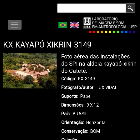
Skip
Search
to
LISA
main
-
content
MENU
KX-KAYAPÓ XIKRIN-3149
Foto aérea das instalações
do SPI na aldeia kayapó-xikrin
do Cateté.
Código
KX-3149
Fotógrafo/autor
LUX VIDAL
Suporte
Papel
Dimensões
9 X 12
País
BRASIL
Orientação
Horizontal
Conservação
BOM