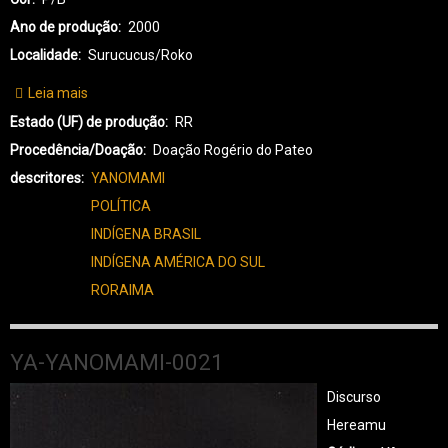
Ano de produção
2000
Localidade
Surucucus/Roko
Leia mais
sobre
YA-
Estado (UF) de produção
RR
YANOMAMI-
Procedência/Doação
Doação Rogério do Pateo
0022
descritores
YANOMAMI
POLÍTICA
INDÍGENA BRASIL
INDÍGENA AMÉRICA DO SUL
RORAIMA
YA-YANOMAMI-0021
Discurso
Hereamu