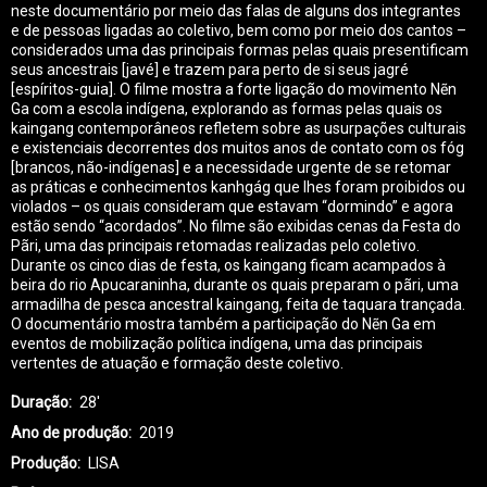
neste documentário por meio das falas de alguns dos integrantes
e de pessoas ligadas ao coletivo, bem como por meio dos cantos –
considerados uma das principais formas pelas quais presentificam
seus ancestrais [javé] e trazem para perto de si seus jagré
[espíritos-guia]. O filme mostra a forte ligação do movimento Nẽn
Ga com a escola indígena, explorando as formas pelas quais os
kaingang contemporâneos refletem sobre as usurpações culturais
e existenciais decorrentes dos muitos anos de contato com os fóg
[brancos, não-indígenas] e a necessidade urgente de se retomar
as práticas e conhecimentos kanhgág que lhes foram proibidos ou
violados – os quais consideram que estavam “dormindo” e agora
estão sendo “acordados”. No filme são exibidas cenas da Festa do
Pãri, uma das principais retomadas realizadas pelo coletivo.
Durante os cinco dias de festa, os kaingang ficam acampados à
beira do rio Apucaraninha, durante os quais preparam o pãri, uma
armadilha de pesca ancestral kaingang, feita de taquara trançada.
O documentário mostra também a participação do Nẽn Ga em
eventos de mobilização política indígena, uma das principais
vertentes de atuação e formação deste coletivo.
Duração
28'
Ano de produção
2019
Produção
LISA