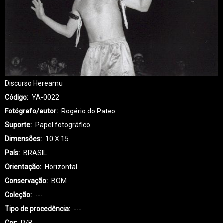
Discurso Hereamu
Código
YA-0022
Fotógrafo/autor
Rogério do Pateo
Suporte
Papel fotográfico
Dimensões
10 X 15
País
BRASIL
Orientação
Horizontal
Conservação
BOM
Coleção
---
Tipo de procedência
---
Cor
P/B