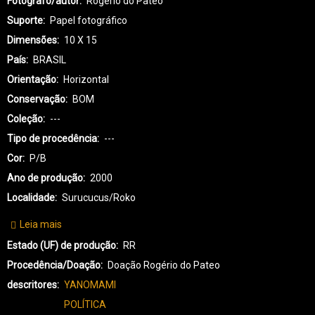
Fotógrafo/autor
Rogério do Pateo
Suporte
Papel fotográfico
Dimensões
10 X 15
País
BRASIL
Orientação
Horizontal
Conservação
BOM
Coleção
---
Tipo de procedência
---
Cor
P/B
Ano de produção
2000
Localidade
Surucucus/Roko
Leia mais
sobre
YA-
Estado (UF) de produção
RR
YANOMAMI-
Procedência/Doação
Doação Rogério do Pateo
0018
descritores
YANOMAMI
POLÍTICA