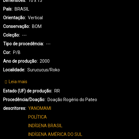
Dimensões
10 x 15
País
BRASIL
Orientação
Vertical
Conservação
BOM
Coleção
---
Tipo de procedência
---
Cor
P/B
Ano de produção
2000
Localidade
Surucucus/Roko
Leia mais
sobre
YA-
Estado (UF) de produção
RR
YANOMAMI-
Procedência/Doação
Doação Rogério do Pateo
0019
descritores
YANOMAMI
POLÍTICA
INDÍGENA BRASIL
INDÍGENA AMÉRICA DO SUL