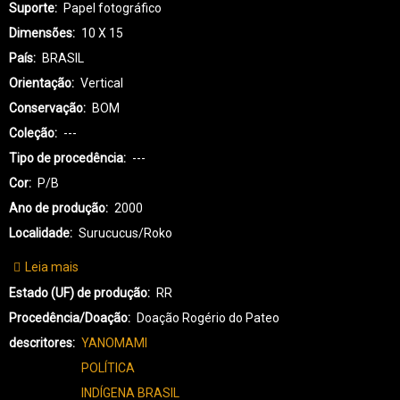
Suporte
Papel fotográfico
Dimensões
10 X 15
País
BRASIL
Orientação
Vertical
Conservação
BOM
Coleção
---
Tipo de procedência
---
Cor
P/B
Ano de produção
2000
Localidade
Surucucus/Roko
Leia mais
sobre
YA-
Estado (UF) de produção
RR
YANOMAMI-
Procedência/Doação
Doação Rogério do Pateo
0021
descritores
YANOMAMI
POLÍTICA
INDÍGENA BRASIL