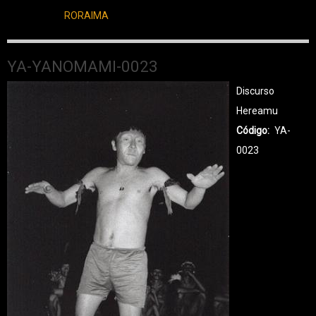
RORAIMA
YA-YANOMAMI-0023
Discurso
Hereamu
Código
YA-
0023