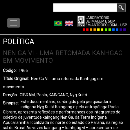
Pular
Buscar
para
LISA
o
-
conteúdo
MENU
principal
POLÍTICA
NEN GA VI - UMA RETOMADA KANHGAG
EM MOVIMENTO
Código
1966
Título Original
Nen Ga Vi - uma retomada Kanhgag em
movimento
Direção
GIBRAM, Paola; KAINGANG, Nyg Kuitá
Este documentário, co-dirigido pela pesquisadora
Sinopse
indígena Nyg Kuitá Kaingang e pela antropóloga Paola
Gibram, apresenta reflexões e performances dos integrantes do
coletivo de juventude kaingang Nẽn Ga, da Terra Indígena
Apucaraninha, localizada no norte do estado do Paraná, na região
sul do Brasil. As vozes kaingang – kanhgág vĩ – apresentam-se