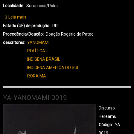
Localidade
Surucucus/Roko
Leia mais
sobre
YA-
Estado (UF) de produção
RR
YANOMAMI-
Procedência/Doação
Doação Rogério do Pateo
0020
descritores
YANOMAMI
POLÍTICA
INDÍGENA BRASIL
INDÍGENA AMÉRICA DO SUL
RORAIMA
YA-YANOMAMI-0019
Discurso
Hereamu
Código
YA-
0019