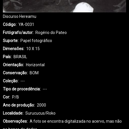
Discurso Hereamu
Código
YA-0031
Fotógrafo/autor
Rogério do Pateo
Suporte
Papel fotográfico
Dimensões
10 X 15
País
BRASIL
Orientação
Horizontal
Conservação
BOM
Coleção
---
Tipo de procedência
---
Cor
P/B
Ano de produção
2000
Localidade
Surucucus/Roko
Observações
A foto se encontra digitalizada no acervo, mas não