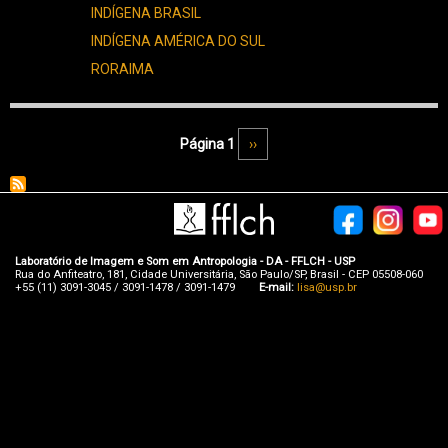
INDÍGENA BRASIL
INDÍGENA AMÉRICA DO SUL
RORAIMA
Paginação
Página 1
Próxima página
››
Laboratório de Imagem e Som em Antropologia - DA - FFLCH - USP
Rua do Anfiteatro, 181, Cidade Universitária, São Paulo/SP, Brasil - CEP 05508-060
+55 (11) 3091-3045 / 3091-1478 / 3091-1479
E-mail:
lisa@usp.br