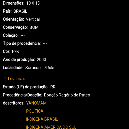
Dimensões
10 X 15
País
BRASIL
Orientação
Vertical
Conservação
BOM
Coleção
---
Tipo de procedência
---
Cor
P/B
Ano de produção
2000
Localidade
Surucucus/Roko
Leia mais
sobre
YA-
Estado (UF) de produção
RR
YANOMAMI-
Procedência/Doação
Doação Rogério do Pateo
0024
descritores
YANOMAMI
POLÍTICA
INDÍGENA BRASIL
INDÍGENA AMÉRICA DO SUL