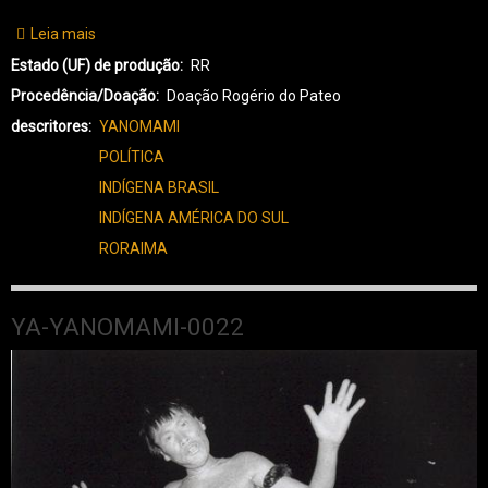
Leia mais
sobre
YA-
Estado (UF) de produção
RR
YANOMAMI-
Procedência/Doação
Doação Rogério do Pateo
0023
descritores
YANOMAMI
POLÍTICA
INDÍGENA BRASIL
INDÍGENA AMÉRICA DO SUL
RORAIMA
YA-YANOMAMI-0022