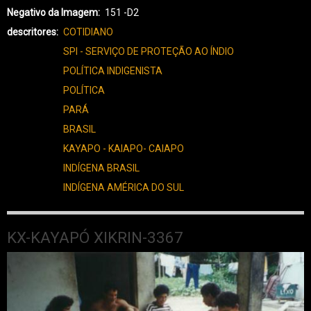
KAYAPÓ
Negativo da Imagem
151 -D2
XIKRIN-
descritores
COTIDIANO
3368
SPI - SERVIÇO DE PROTEÇÃO AO ÍNDIO
POLÍTICA INDIGENISTA
POLÍTICA
PARÁ
BRASIL
KAYAPO - KAIAPO- CAIAPO
INDÍGENA BRASIL
INDÍGENA AMÉRICA DO SUL
KX-KAYAPÓ XIKRIN-3367