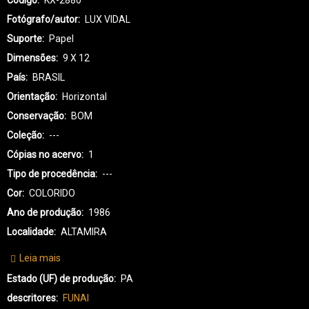
Código
KX-2880
Fotógrafo/autor
LUX VIDAL
Suporte
Papel
Dimensões
9 X 12
País
BRASIL
Orientação
Horizontal
Conservação
BOM
Coleção
---
Cópias no acervo
1
Tipo de procedência
---
Cor
COLORIDO
Ano de produção
1986
Localidade
ALTAMIRA
Leia mais
sobre
KX-
Estado (UF) de produção
PA
KAYAPÓ
descritores
FUNAI