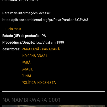
Para mais informações, acesse:
https://pib.socioambiental.org/pt/Povo:Parakan%C3%A3
Leia mais
sobre
PK-
Estado (UF) de produção
PA
PARAKANÃ-0206
Procedência/Doação
Lux Vidal em 1999
descritores
PARAKANÃ - PARACANÃ
INDÍGENA BRASIL
PARÁ
BRASIL
FUNAI
POLÍTICA INDIGENISTA
NA-NAMBIKWARA-0001