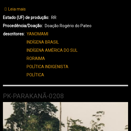
Leia mais
sobre
YA-
Estado (UF) de produção
RR
YANOMAMI-
Procedência/Doação
Doação Rogério do Pateo
0031
descritores
YANOMAMI
INDÍGENA BRASIL
INDÍGENA AMÉRICA DO SUL
RORAIMA
POLÍTICA INDIGENISTA
POLÍTICA
PK-PARAKANÃ-0208