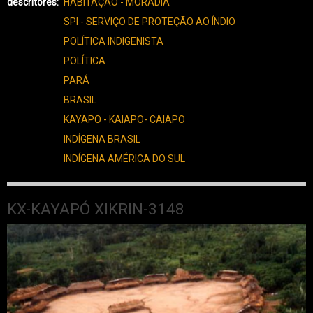
XIKRIN-
descritores
HABITAÇÃO - MORADIA
3149
SPI - SERVIÇO DE PROTEÇÃO AO ÍNDIO
POLÍTICA INDIGENISTA
POLÍTICA
PARÁ
BRASIL
KAYAPO - KAIAPO- CAIAPO
INDÍGENA BRASIL
INDÍGENA AMÉRICA DO SUL
KX-KAYAPÓ XIKRIN-3148