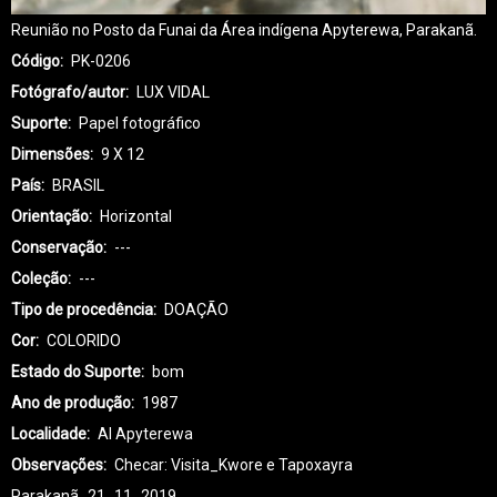
Reunião no Posto da Funai da Área indígena Apyterewa, Parakanã.
Código
PK-0206
Fotógrafo/autor
LUX VIDAL
Suporte
Papel fotográfico
Dimensões
9 X 12
País
BRASIL
Orientação
Horizontal
Conservação
---
Coleção
---
Tipo de procedência
DOAÇÃO
Cor
COLORIDO
Estado do Suporte
bom
Ano de produção
1987
Localidade
AI Apyterewa
Observações
Checar: Visita_Kwore e Tapoxayra
Parakanã_21_11_2019.