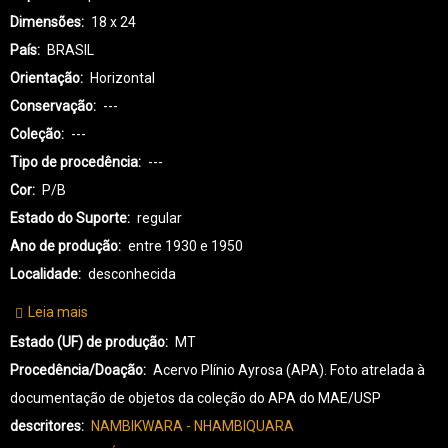
Dimensões
18 x 24
País
BRASIL
Orientação
Horizontal
Conservação
---
Coleção
---
Tipo de procedência
---
Cor
P/B
Estado do Suporte
regular
Ano de produção
entre 1930 e 1950
Localidade
desconhecida
Leia mais
sobre
NA-
Estado (UF) de produção
MT
NAMBIKWARA-
Procedência/Doação
Acervo Plínio Ayrosa (APA). Foto atrelada à
0001
documentação de objetos da coleção do APA do MAE/USP
descritores
NAMBIKWARA - NHAMBIQUARA