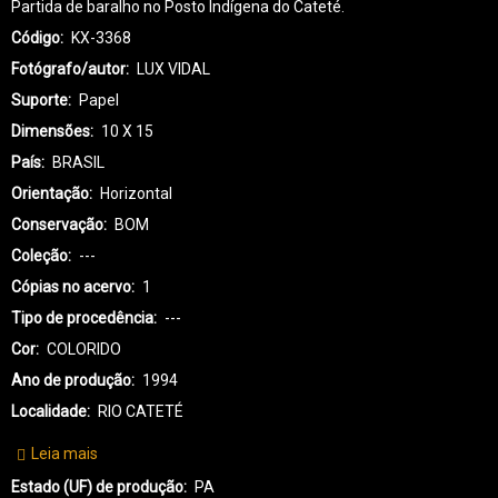
Partida de baralho no Posto Indígena do Cateté.
Código
KX-3368
Fotógrafo/autor
LUX VIDAL
Suporte
Papel
Dimensões
10 X 15
País
BRASIL
Orientação
Horizontal
Conservação
BOM
Coleção
---
Cópias no acervo
1
Tipo de procedência
---
Cor
COLORIDO
Ano de produção
1994
Localidade
RIO CATETÉ
Leia mais
sobre
KX-
Estado (UF) de produção
PA