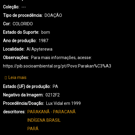
Coleção
---
Tipo de procedência
DOAÇÃO
Cor
COLORIDO
Estado do Suporte
bom
Ano de produção
1987
Localidade
AI Apyterewa
Observações
Para mais informações, acesse:
https://pib.socioambiental.org/pt/Povo:Parakan%C3%A3
Leia mais
sobre
PK-
Estado (UF) de produção
PA
PARAKANÃ-0208
Negativo da Imagem
0212F2
Procedência/Doação
Lux Vidal em 1999
descritores
PARAKANÃ - PARACANÃ
INDÍGENA BRASIL
PARÁ