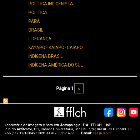
XIKRIN-
POLÍTICA INDIGENISTA
2880
POLÍTICA
PARÁ
BRASIL
LIDERANÇA
KAYAPO - KAIAPO- CAIAPO
INDÍGENA BRASIL
INDÍGENA AMÉRICA DO SUL
Paginação
Página 1
Próxima página
››
Laboratório de Imagem e Som em Antropologia - DA - FFLCH - USP
Rua do Anfiteatro, 181, Cidade Universitária, São Paulo/SP, Brasil - CEP 05508-060
+55 (11) 3091-3045 / 3091-1478 / 3091-1479
E-mail:
lisa@usp.br