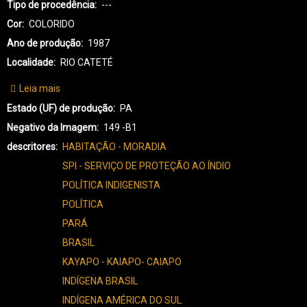
Tipo de procedência
---
Cor
COLORIDO
Ano de produção
1987
Localidade
RIO CATETÉ
Leia mais
sobre
KX-
Estado (UF) de produção
PA
KAYAPÓ
Negativo da Imagem
149 -B1
XIKRIN-
descritores
HABITAÇÃO - MORADIA
3148
SPI - SERVIÇO DE PROTEÇÃO AO ÍNDIO
POLÍTICA INDIGENISTA
POLÍTICA
PARÁ
BRASIL
KAYAPO - KAIAPO- CAIAPO
INDÍGENA BRASIL
INDÍGENA AMÉRICA DO SUL