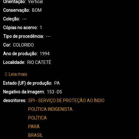
Orientação
Vertical
Conservação
BOM
Coleção
---
Cópias no acervo
1
Tipo de procedência
---
Cor
COLORIDO
Ano de produção
1994
Localidade
RIO CATETÉ
Leia mais
sobre
KX-
Estado (UF) de produção
PA
KAYAPÓ
Negativo da Imagem
153 -D5
XIKRIN-
descritores
SPI - SERVIÇO DE PROTEÇÃO AO ÍNDIO
3374
POLÍTICA INDIGENISTA
POLÍTICA
PARÁ
BRASIL