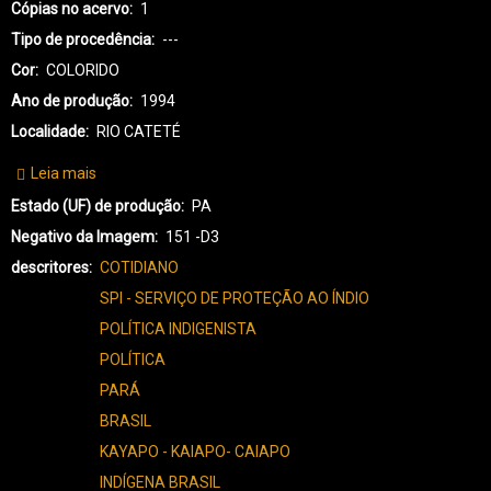
Cópias no acervo
1
Tipo de procedência
---
Cor
COLORIDO
Ano de produção
1994
Localidade
RIO CATETÉ
Leia mais
sobre
KX-
Estado (UF) de produção
PA
KAYAPÓ
Negativo da Imagem
151 -D3
XIKRIN-
descritores
COTIDIANO
3367
SPI - SERVIÇO DE PROTEÇÃO AO ÍNDIO
POLÍTICA INDIGENISTA
POLÍTICA
PARÁ
BRASIL
KAYAPO - KAIAPO- CAIAPO
INDÍGENA BRASIL