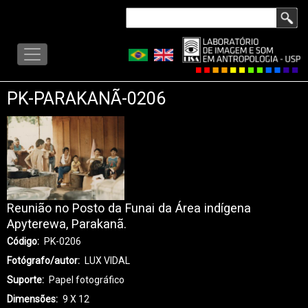
Pular
Buscar
para
LISA
o
-
conteúdo
MENU
principal
PK-PARAKANÃ-0206
Reunião no Posto da Funai da Área indígena
Apyterewa, Parakanã.
Código
PK-0206
Fotógrafo/autor
LUX VIDAL
Suporte
Papel fotográfico
Dimensões
9 X 12