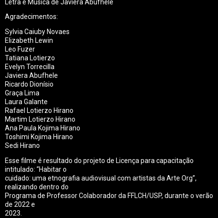
Letra e Música de Javiera Abufhele
Agradecimentos:
Sylvia Caiuby Novaes
Elizabeth Lewin
Leo Fuzer
Tatiana Lotierzo
Evelyn Torrecilla
Javiera Abufhele
Ricardo Dionísio
Graça Lima
Laura Galante
Rafael Lotierzo Hirano
Martim Lotierzo Hirano
Ana Paula Kojima Hirano
Toshimi Kojima Hirano
Sedi Hirano
Esse filme é resultado do projeto de Licença para capacitação
intitulado: “Habitar o
cuidado: uma etnografia audiovisual com artistas da Arte Org”,
realizando dentro do
Programa de Professor Colaborador da FFLCH/USP, durante o verão
de 2022 e
2023.