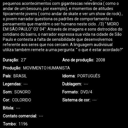
pequenos acontecimentos com gigantescas relevância ( como o
andar de um besouro, por exemplo), e momentos de atitudes
típicamente jovens ( como andar de skate e ver um show de rock) ,
o jovem narrador questiona os padrões de comportamento e
pensamento que mantêm o ser humano neste ciclo. ./3) " MORO
EM SÃO PAULO" 03' 04": Através de imagens e sons distrocidos do
cotidiano do bairro, o narrador expressa sua vida na cidade de São
Paulo e contesta a falta de sensibilidade que desenvolvemos
referente aos seres que nos cercam. A linguagem audivisiual
utiliza também remete a uma pergunta: " o que é estar acordado?"
Duração
27'
Ano de produção
2008
Produção
MOVIMENTO HUMANISTA
País
BRASIL
Idioma
PORTUGUÊS
Legendas
---
Dublagem
---
Som
SONORO
Formato
DVD/4
Cor
COLORIDO
Sistema de cor
---
Bitola
---
Contato comercial
---
Tombo
1196