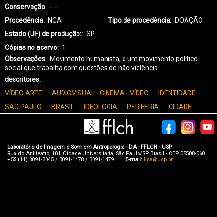
Conservação
---
Procedência
NCA
Tipo de procedência
DOAÇÃO
Estado (UF) de produção:
SP
Cópias no acervo
1
Observações
Movimento humanista, e um movimento politico-
social que trabalha com questões de não violência
descritores
VÍDEO ARTE
AUDIOVISUAL - CINEMA - VÍDEO
IDENTIDADE
SÃO PAULO
BRASIL
IDEOLOGIA
PERIFERIA
CIDADE
Laboratório de Imagem e Som em Antropologia - DA - FFLCH - USP
Rua do Anfiteatro, 181, Cidade Universitária, São Paulo/SP, Brasil - CEP 05508-060
+55 (11) 3091-3045 / 3091-1478 / 3091-1479
E-mail:
lisa@usp.br