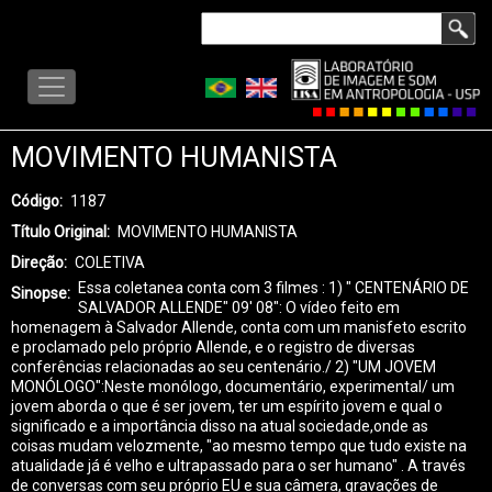
Pular
Buscar
para
LISA
o
-
conteúdo
MENU
principal
MOVIMENTO HUMANISTA
Código
1187
Título Original
MOVIMENTO HUMANISTA
Direção
COLETIVA
Essa coletanea conta com 3 filmes : 1) " CENTENÁRIO DE
Sinopse
SALVADOR ALLENDE" 09' 08": O vídeo feito em
homenagem à Salvador Allende, conta com um manisfeto escrito
e proclamado pelo próprio Allende, e o registro de diversas
conferências relacionadas ao seu centenário./ 2) "UM JOVEM
MONÓLOGO":Neste monólogo, documentário, experimental/ um
jovem aborda o que é ser jovem, ter um espírito jovem e qual o
significado e a importância disso na atual sociedade,onde as
coisas mudam velozmente, "ao mesmo tempo que tudo existe na
atualidade já é velho e ultrapassado para o ser humano" . A través
de conversas com seu próprio EU e sua câmera, gravações de