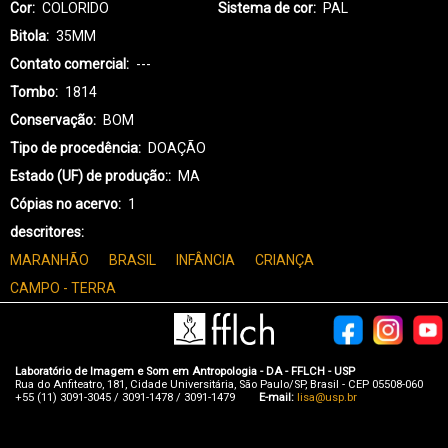
Cor
COLORIDO
Sistema de cor
PAL
Bitola
35MM
Contato comercial
---
Tombo
1814
Conservação
BOM
Tipo de procedência
DOAÇÃO
Estado (UF) de produção:
MA
Cópias no acervo
1
descritores
MARANHÃO
BRASIL
INFÂNCIA
CRIANÇA
CAMPO - TERRA
Laboratório de Imagem e Som em Antropologia - DA - FFLCH - USP
Rua do Anfiteatro, 181, Cidade Universitária, São Paulo/SP, Brasil - CEP 05508-060
+55 (11) 3091-3045 / 3091-1478 / 3091-1479
E-mail:
lisa@usp.br