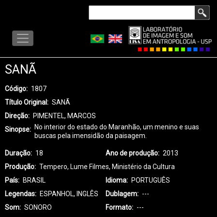
Pular
Buscar
para
LISA
o
-
conteúdo
MENU
principal
SANÃ
Código
1807
Título Original
SANÃ
Direção
PIMENTEL, MARCOS
No interior do estado do Maranhão, um menino e suas
Sinopse
buscas pela imensidão da paisagem.
Duração
18
Ano de produção
2013
Produção
Tempero, Lume Filmes, Ministério da Cultura
País
BRASIL
Idioma
PORTUGUÊS
Legendas
ESPANHOL, INGLÊS
Dublagem
---
Som
SONORO
Formato
---