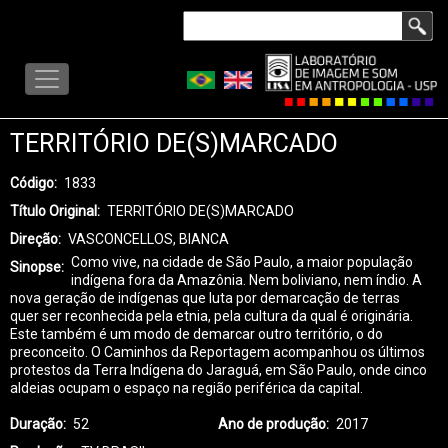
Pular
Buscar
para
LISA
o
-
conteúdo
MENU
principal
TERRITÓRIO DE(S)MARCADO
Código
1833
Título Original
TERRITÓRIO DE(S)MARCADO
Direção
VASCONCELLOS, BIANCA
Como vive, na cidade de São Paulo, a maior população
Sinopse
indígena fora da Amazônia. Nem boliviano, nem índio. A
nova geração de indígenas que luta por demarcação de terras
quer ser reconhecida pela etnia, pela cultura da qual é originária.
Este também é um modo de demarcar outro território, o do
preconceito. O Caminhos da Reportagem acompanhou os últimos
protestos da Terra Indígena do Jaraguá, em São Paulo, onde cinco
aldeias ocupam o espaço na região periférica da capital.
Duração
52
Ano de produção
2017