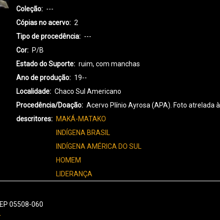
Coleção
---
Cópias no acervo
2
Tipo de procedência
---
Cor
P/B
Estado do Suporte
ruim, com manchas
Ano de produção
19--
Localidade
Chaco Sul Americano
Procedência/Doação
Acervo Plínio Ayrosa (APA). Foto atrelad
descritores
MAKÁ-MATAKO
INDÍGENA BRASIL
INDÍGENA AMÉRICA DO SUL
HOMEM
LIDERANÇA
 CEP 05508-060
r