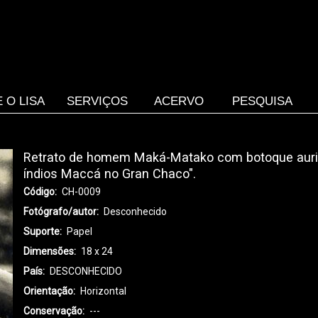
 O LISA
SERVIÇOS
ACERVO
PESQUISA
Retrato de homem Maká-Matako com botoque auricu
índios Maccá no Gran Chaco".
Código
CH-0009
Fotógrafo/autor
Desconhecido
Suporte
Papel
Dimensões
18 x 24
País
DESCONHECIDO
Orientação
Horizontal
Conservação
---