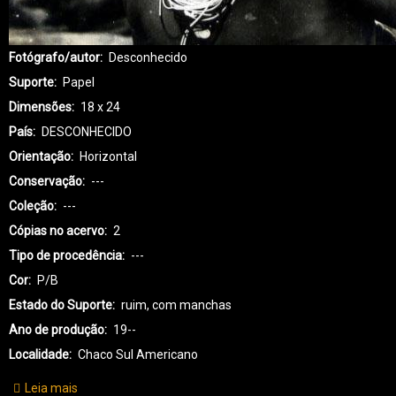
Fotógrafo/autor
Desconhecido
Suporte
Papel
Dimensões
18 x 24
País
DESCONHECIDO
Orientação
Horizontal
Conservação
---
Coleção
---
Cópias no acervo
2
Tipo de procedência
---
Cor
P/B
Estado do Suporte
ruim, com manchas
Ano de produção
19--
Localidade
Chaco Sul Americano
Leia mais
sobre