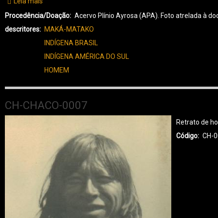
Leia mais
sobre
CH-
Procedência/Doação
Acervo Plínio Ayrosa (APA). Foto atrelada à
CHACO-
descritores
MAKÁ-MATAKO
0008
INDÍGENA BRASIL
INDÍGENA AMÉRICA DO SUL
HOMEM
CH-CHACO-0007
Retrato de ho
Código
CH-0