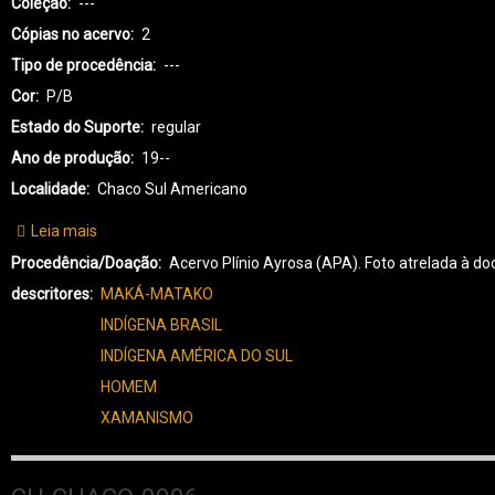
Coleção
---
Cópias no acervo
2
Tipo de procedência
---
Cor
P/B
Estado do Suporte
regular
Ano de produção
19--
Localidade
Chaco Sul Americano
Leia mais
sobre
CH-
Procedência/Doação
Acervo Plínio Ayrosa (APA). Foto atrelada à
CHACO-
descritores
MAKÁ-MATAKO
0007
INDÍGENA BRASIL
INDÍGENA AMÉRICA DO SUL
HOMEM
XAMANISMO