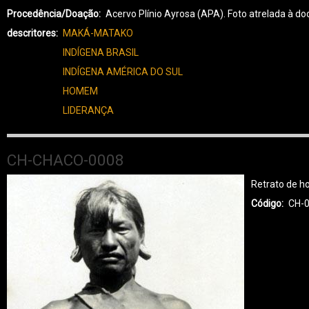
CH-
Procedência/Doação
Acervo Plínio Ayrosa (APA). Foto atrelada à
CHACO-
descritores
MAKÁ-MATAKO
0009
INDÍGENA BRASIL
INDÍGENA AMÉRICA DO SUL
HOMEM
LIDERANÇA
CH-CHACO-0008
Retrato de 
Código
CH-