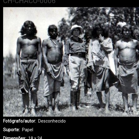
CH-CHACO-0006
Fotógrafo/autor
Desconhecido
Suporte
Papel
Dimensões
18 x 24