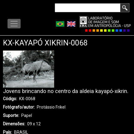
Pular
Buscar
para
LISA
o
-
conteúdo
MENU
principal
KX-KAYAPÓ XIKRIN-0068
Jovens brincando no centro da aldeia kayapó-xikrin.
Código
KX-0068
Fotógrafo/autor
Protássio Frikel
Suporte
Papel
Dimensões
09 x 12
País
BRASIL