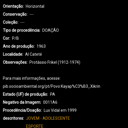
Orientação
Horizontal
Conservação
---
Coleção
---
Tipo de procedência
DOAÇÃO
Cor
P/B
Ano de produção
1963
Localidade
AI Cateté
Observações
Protássio Frikel (1912-1974)
Para mais informações, acesse:
pib.socioambiental.org/pt/Povo:Kayap%C3%B3_Xikrin
Estado (UF) de produção
PA
Negativo da Imagem
0011A6
Procedência/Doação
Lux Vidal em 1999
descritores
JOVEM - ADOLESCENTE
ESPORTE