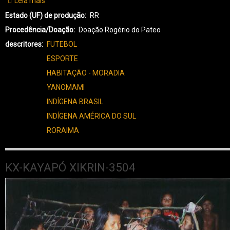
Leia mais
sobre
YA-
Estado (UF) de produção
RR
YANOMAMI-
Procedência/Doação
Doação Rogério do Pateo
0038
descritores
FUTEBOL
ESPORTE
HABITAÇÃO - MORADIA
YANOMAMI
INDÍGENA BRASIL
INDÍGENA AMÉRICA DO SUL
RORAIMA
KX-KAYAPÓ XIKRIN-3504