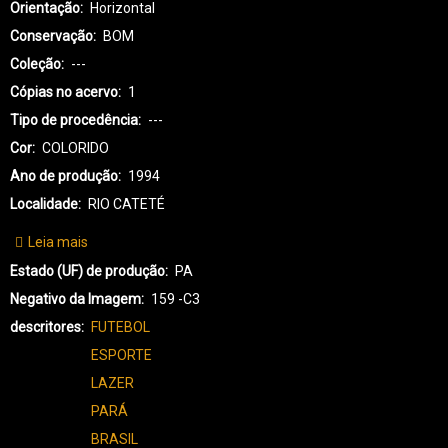
Orientação
Horizontal
Conservação
BOM
Coleção
---
Cópias no acervo
1
Tipo de procedência
---
Cor
COLORIDO
Ano de produção
1994
Localidade
RIO CATETÉ
Leia mais
sobre
KX-
Estado (UF) de produção
PA
KAYAPÓ
Negativo da Imagem
159 -C3
XIKRIN-
descritores
FUTEBOL
3486
ESPORTE
LAZER
PARÁ
BRASIL