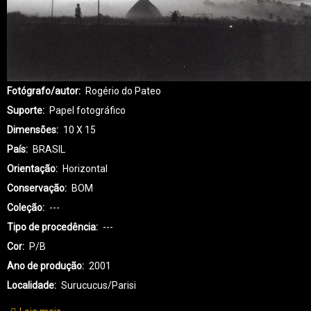
Fotógrafo/autor
Rogério do Pateo
Suporte
Papel fotográfico
Dimensões
10 X 15
País
BRASIL
Orientação
Horizontal
Conservação
BOM
Coleção
---
Tipo de procedência
---
Cor
P/B
Ano de produção
2001
Localidade
Surucucus/Parisi