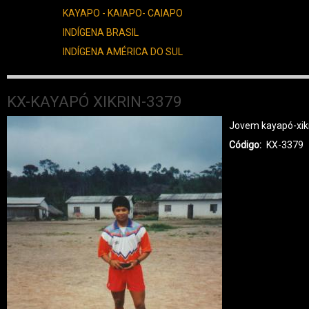
KAYAPO - KAIAPO- CAIAPO
INDÍGENA BRASIL
INDÍGENA AMÉRICA DO SUL
KX-KAYAPÓ XIKRIN-3379
Jovem kayapó-xikr
Código
KX-3379