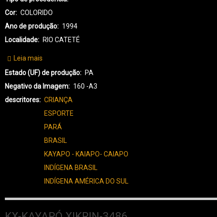
Cor
COLORIDO
Ano de produção
1994
Localidade
RIO CATETÉ
Leia mais
sobre
KX-
Estado (UF) de produção
PA
KAYAPÓ
Negativo da Imagem
160 -A3
XIKRIN-
descritores
CRIANÇA
3504
ESPORTE
PARÁ
BRASIL
KAYAPO - KAIAPO- CAIAPO
INDÍGENA BRASIL
INDÍGENA AMÉRICA DO SUL
KX-KAYAPÓ XIKRIN-3486