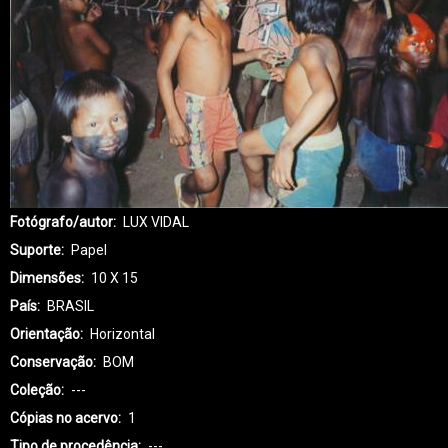
Fotógrafo/autor
LUX VIDAL
Suporte
Papel
Dimensões
10 X 15
País
BRASIL
Orientação
Horizontal
Conservação
BOM
Coleção
---
Cópias no acervo
1
Tipo de procedência
---