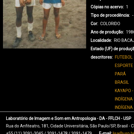
Cópias no acervo
1
Tipo de procedência
-
Cor
COLORIDO
Ano de produção
198
Localidade
RIO BACA
Estado (UF) de produç
descritores
FUTEBOL
ESPORTE
PARÁ
BRASIL
KAYAPO -
INDÍGENA
INDÍGENA
Laboratório de Imagem e Som em Antropologia - DA - FFLCH - USP
Rua do Anfiteatro, 181, Cidade Universitária, São Paulo/SP, Brasil -
+55 (11) 3091-3045 / 3091-1478 / 3091-1479
E-mail:
lisa@usp.b