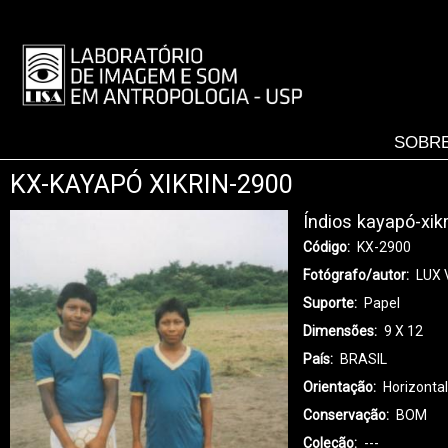
Pular
para
LISA
o
-
conteúdo
MENU
principal
SOBRE
KX-KAYAPÓ XIKRIN-2900
Índios kayapó-xik
Código
KX-2900
Fotógrafo/autor
LUX 
Suporte
Papel
Dimensões
9 X 12
País
BRASIL
Orientação
Horizonta
Conservação
BOM
Coleção
---