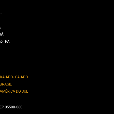
--
6
JÁ
ão
PA
 KAIAPO- CAIAPO
 BRASIL
 AMÉRICA DO SUL
 CEP 05508-060
r