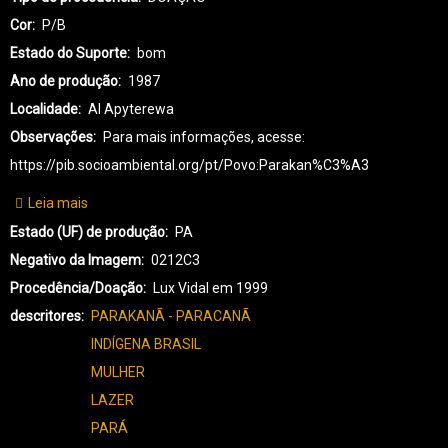
Cor
P/B
Estado do Suporte
bom
Ano de produção
1987
Localidade
AI Apyterewa
Observações
Para mais informações, acesse:
https://pib.socioambiental.org/pt/Povo:Parakan%C3%A3
Leia mais
sobre
PK-
Estado (UF) de produção
PA
PARAKANÃ-0137
Negativo da Imagem
0212C3
Procedência/Doação
Lux Vidal em 1999
descritores
PARAKANÃ - PARACANÃ
INDÍGENA BRASIL
MULHER
LAZER
PARÁ