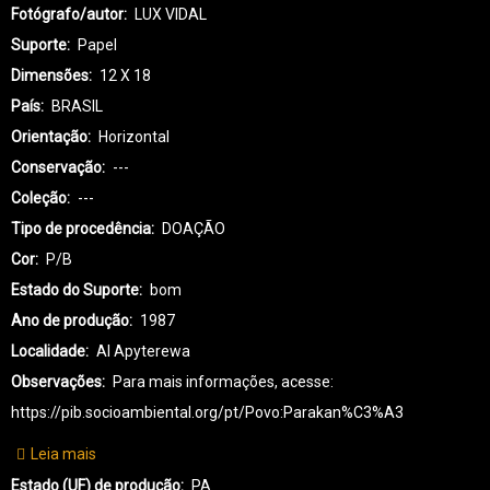
Fotógrafo/autor
LUX VIDAL
Suporte
Papel
Dimensões
12 X 18
País
BRASIL
Orientação
Horizontal
Conservação
---
Coleção
---
Tipo de procedência
DOAÇÃO
Cor
P/B
Estado do Suporte
bom
Ano de produção
1987
Localidade
AI Apyterewa
Observações
Para mais informações, acesse:
https://pib.socioambiental.org/pt/Povo:Parakan%C3%A3
Leia mais
sobre
PK-
Estado (UF) de produção
PA