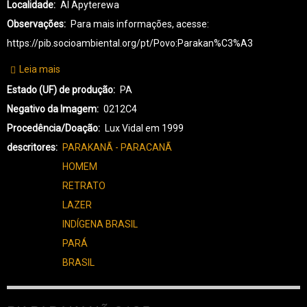
Localidade
AI Apyterewa
Observações
Para mais informações, acesse:
https://pib.socioambiental.org/pt/Povo:Parakan%C3%A3
Leia mais
sobre
PK-
Estado (UF) de produção
PA
PARAKANÃ-0136
Negativo da Imagem
0212C4
Procedência/Doação
Lux Vidal em 1999
descritores
PARAKANÃ - PARACANÃ
HOMEM
RETRATO
LAZER
INDÍGENA BRASIL
PARÁ
BRASIL