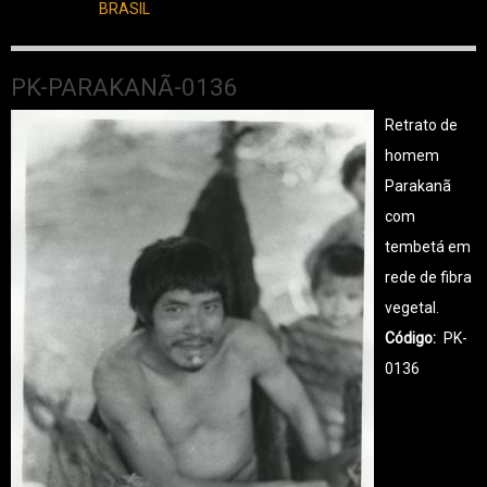
BRASIL
PK-PARAKANÃ-0136
Retrato de
homem
Parakanã
com
tembetá em
rede de fibra
vegetal.
Código
PK-
0136