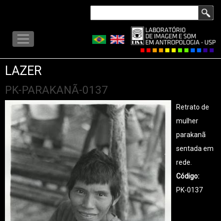
Pular
Buscar
para
LISA
o
-
conteúdo
MENU
principal
LAZER
PK-PARAKANÃ-0137
Retrato de
mulher
parakanã
sentada em
rede.
Código
PK-0137