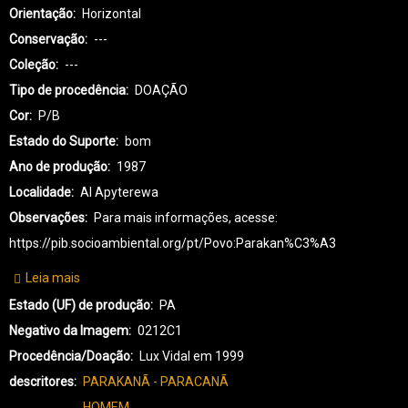
Orientação
Horizontal
Conservação
---
Coleção
---
Tipo de procedência
DOAÇÃO
Cor
P/B
Estado do Suporte
bom
Ano de produção
1987
Localidade
AI Apyterewa
Observações
Para mais informações, acesse:
https://pib.socioambiental.org/pt/Povo:Parakan%C3%A3
Leia mais
sobre
PK-
Estado (UF) de produção
PA
PARAKANÃ-0134
Negativo da Imagem
0212C1
Procedência/Doação
Lux Vidal em 1999
descritores
PARAKANÃ - PARACANÃ
HOMEM