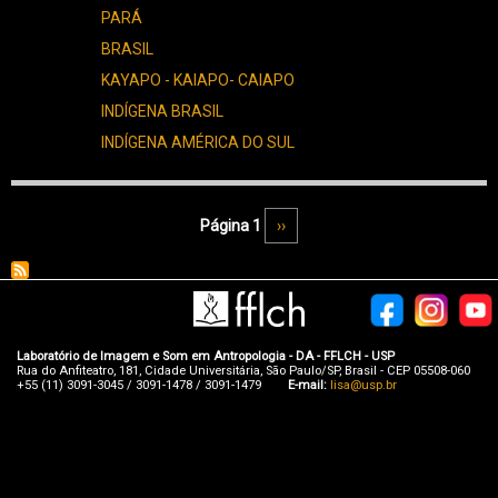
PARÁ
BRASIL
KAYAPO - KAIAPO- CAIAPO
INDÍGENA BRASIL
INDÍGENA AMÉRICA DO SUL
Paginação
Página 1
Próxima página
››
Laboratório de Imagem e Som em Antropologia - DA - FFLCH - USP
Rua do Anfiteatro, 181, Cidade Universitária, São Paulo/SP, Brasil - CEP 05508-060
+55 (11) 3091-3045 / 3091-1478 / 3091-1479
E-mail:
lisa@usp.br