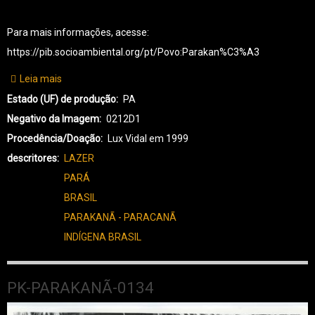
Para mais informações, acesse:
https://pib.socioambiental.org/pt/Povo:Parakan%C3%A3
Leia mais
sobre
PK-
Estado (UF) de produção
PA
PARAKANÃ-0135
Negativo da Imagem
0212D1
Procedência/Doação
Lux Vidal em 1999
descritores
LAZER
PARÁ
BRASIL
PARAKANÃ - PARACANÃ
INDÍGENA BRASIL
PK-PARAKANÃ-0134