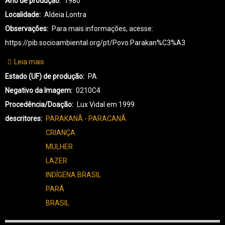
Ano de produção
1980
Localidade
Aldeia Lontra
Observações
Para mais informações, acesse:
https://pib.socioambiental.org/pt/Povo:Parakan%C3%A3
Leia mais
sobre
PK-
Estado (UF) de produção
PA
PARAKANÃ-0129
Negativo da Imagem
0210C4
Procedência/Doação
Lux Vidal em 1999
descritores
PARAKANÃ - PARACANÃ
CRIANÇA
MULHER
LAZER
INDÍGENA BRASIL
PARÁ
BRASIL