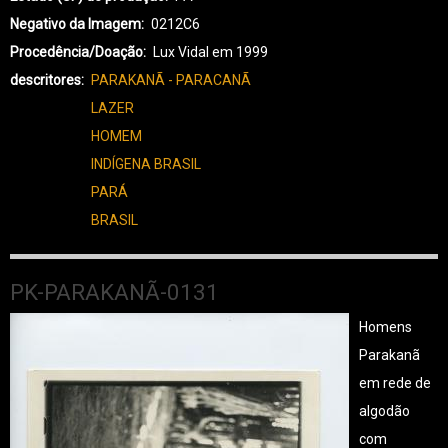
PARAKANÃ-0132
Negativo da Imagem
0212C6
Procedência/Doação
Lux Vidal em 1999
descritores
PARAKANÃ - PARACANÃ
LAZER
HOMEM
INDÍGENA BRASIL
PARÁ
BRASIL
PK-PARAKANÃ-0131
Homens
Parakanã
em rede de
algodão
com