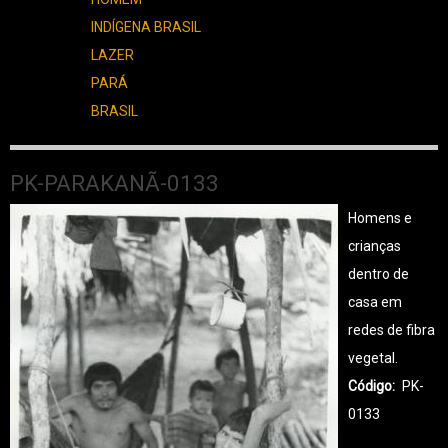
INDÍGENA BRASIL
LAZER
PARÁ
BRASIL
PK-PARAKANÃ-0133
Homens e
crianças
dentro de
casa em
redes de fibra
vegetal.
Código
PK-
0133