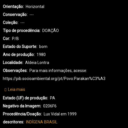
Orientação
Horizontal
Conservação
---
Coleção
---
Tipo de procedência
DOAÇÃO
Cor
P/B
Estado do Suporte
bom
Ano de produção
1980
Localidade
Aldeia Lontra
Observações
Para mais informações, acesse:
https://pib.socioambiental.org/pt/Povo:Parakan%C3%A3
Leia mais
sobre
PK-
Estado (UF) de produção
PA
PARAKANÃ-0131
Negativo da Imagem
0206F6
Procedência/Doação
Lux Vidal em 1999
descritores
INDÍGENA BRASIL