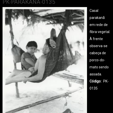
PK-PARAKANÃ-0135
Casal
parakanã
em rede de
fibra vegetal.
À frente
observa-se
cabeça de
porco-do-
mato sendo
assada.
Código
PK-
0135