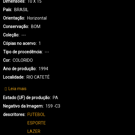
Dimensões
10 X 15
País
BRASIL
Orientação
Horizontal
Conservação
BOM
Coleção
---
Cópias no acervo
1
Tipo de procedência
---
Cor
COLORIDO
Ano de produção
1994
Localidade
RIO CATETÉ
Leia mais
sobre
KX-
Estado (UF) de produção
PA
KAYAPÓ
Negativo da Imagem
159 -C3
XIKRIN-
descritores
FUTEBOL
3486
ESPORTE
LAZER