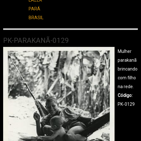
PARÁ
BRASIL
PK-PARAKANÃ-0129
Mulher
parakanã
brincando
com filho
na rede.
Código
PK-0129