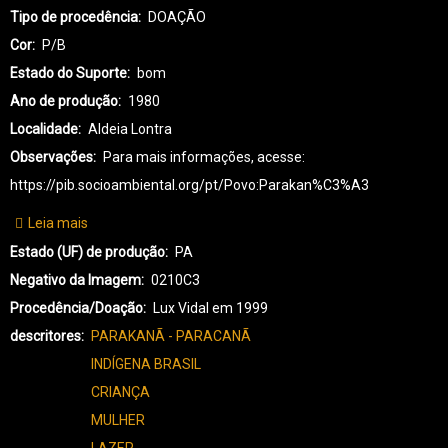
Tipo de procedência
DOAÇÃO
Cor
P/B
Estado do Suporte
bom
Ano de produção
1980
Localidade
Aldeia Lontra
Observações
Para mais informações, acesse:
https://pib.socioambiental.org/pt/Povo:Parakan%C3%A3
Leia mais
sobre
PK-
Estado (UF) de produção
PA
PARAKANÃ-0130
Negativo da Imagem
0210C3
Procedência/Doação
Lux Vidal em 1999
descritores
PARAKANÃ - PARACANÃ
INDÍGENA BRASIL
CRIANÇA
MULHER
LAZER