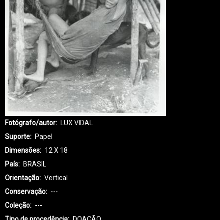
Fotógrafo/autor
LUX VIDAL
Suporte
Papel
Dimensões
12 X 18
País
BRASIL
Orientação
Vertical
Conservação
---
Coleção
---
Tipo de procedência
DOAÇÃO