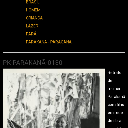
BRASIL
HOMEM
CRIANÇA
LAZER
PARÁ
PARAKANÃ - PARACANÃ
PK-PARAKANÃ-0130
Retrato
de
mulher
Parakanã
com filho
em rede
de fibra