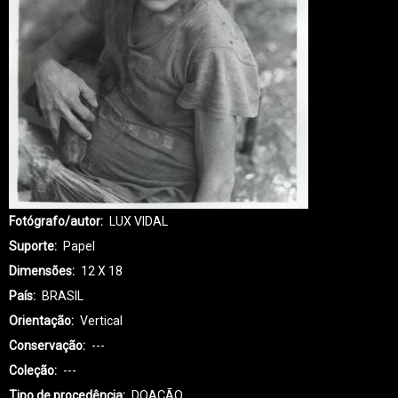
Fotógrafo/autor
LUX VIDAL
Suporte
Papel
Dimensões
12 X 18
País
BRASIL
Orientação
Vertical
Conservação
---
Coleção
---
Tipo de procedência
DOAÇÃO