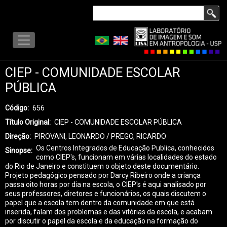
Pular
Buscar
para
LISA
o
-
conteúdo
MENU
principal
CIEP - COMUNIDADE ESCOLAR
PÚBLICA
Código
656
Título Original
CIEP - COMUNIDADE ESCOLAR PÚBLICA
Direção
PIROVANI, LEONARDO / PREGO, RICARDO
Os Centros Integrados de Educação Publica, conhecidos
Sinopse
como CIEP's, funcionam em várias localidades do estado
do Rio de Janeiro e constituem o objeto deste documentário.
Projeto pedagógico pensado por Darcy Ribeiro onde a criança
passa oito horas por dia na escola, o CIEP's é aqui analisado por
seus professores, diretores e funcionários, os quais discutem o
papel que a escola tem dentro da comunidade em que está
inserida, falam dos problemas e das vitórias da escola, e acabam
por discutir o papel da escola e da educação na formação do