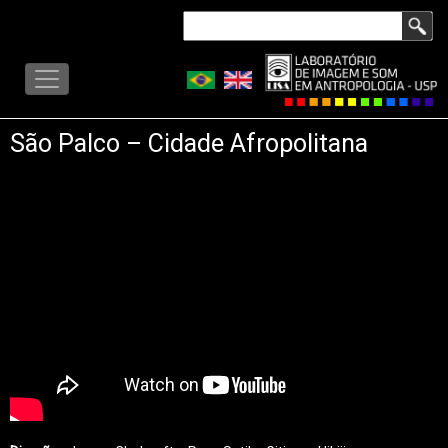
Pular
Buscar
para
LISA
o
-
conteúdo
MENU
principal
São Palco – Cidade Afropolitana