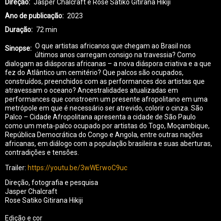
Direção
Jasper Chalcraft e Rose Satiko Gitirana Hikiji
Ano de publicação
2023
Duração
72 min
O que artistas africanos que chegam ao Brasil nos
Sinopse
últimos anos carregam consigo na travessia? Como
dialogam as diásporas africanas – a nova diáspora criativa e a que
fez do Atlântico um cemitério? Que palcos são ocupados,
construídos, preenchidos com as performances dos artistas que
atravessam o oceano? Ancestralidades atualizadas em
performances que constroem um presente afropolitano em uma
metrópole em que é necessário ser atrevido, colorir o cinza. São
Palco – Cidade Afropolitana apresenta a cidade de São Paulo
como um meta-palco ocupado por artistas do Togo, Moçambique,
República Democrática do Congo e Angola, entre outras nações
africanas, em diálogo com a população brasileira e suas aberturas,
contradições e tensões.
Trailer:
https://youtu.be/3wWErwoC9uc
Direção, fotografia e pesquisa
Jasper Chalcraft
Rose Satiko Gitirana Hikiji
Edição e cor