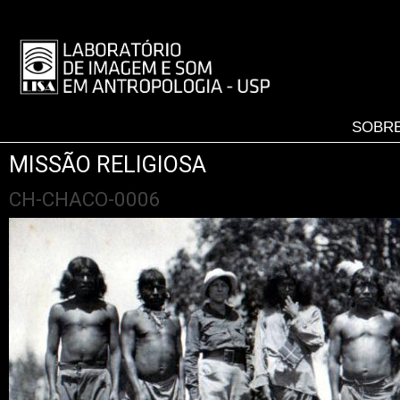
Pular
para
LISA
o
-
conteúdo
MENU
principal
SOBRE
MISSÃO RELIGIOSA
CH-CHACO-0006