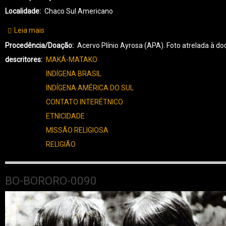
Localidade
Chaco Sul Americano
Leia mais
sobre
CH-
Procedência/Doação
Acervo Plínio Ayrosa (APA). Foto atrelada à
CHACO-
descritores
MAKÁ-MATAKO
0005
INDÍGENA BRASIL
INDÍGENA AMÉRICA DO SUL
CONTATO INTERÉTNICO
ETNICIDADE
MISSÃO RELIGIOSA
RELIGIÃO
BO-BORORO-0090