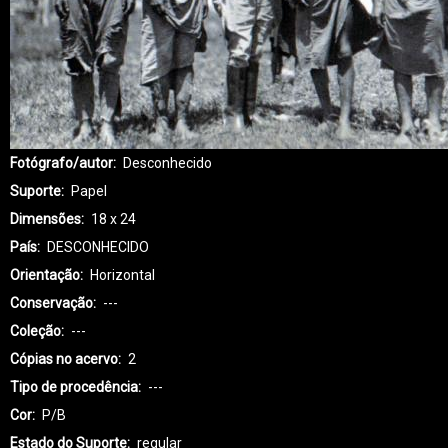
Fotógrafo/autor
Desconhecido
Suporte
Papel
Dimensões
18 x 24
País
DESCONHECIDO
Orientação
Horizontal
Conservação
---
Coleção
---
Cópias no acervo
2
Tipo de procedência
---
Cor
P/B
Estado do Suporte
regular