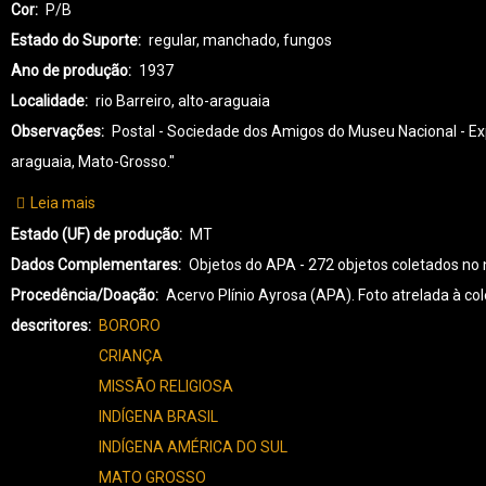
Cor
P/B
Estado do Suporte
regular, manchado, fungos
Ano de produção
1937
Localidade
rio Barreiro, alto-araguaia
Observações
Postal - Sociedade dos Amigos do Museu Nacional - Expe
araguaia, Mato-Grosso."
Leia mais
sobre
BO-
Estado (UF) de produção
MT
BORORO-
Dados Complementares
Objetos do APA - 272 objetos coletados no
0090
Procedência/Doação
Acervo Plínio Ayrosa (APA). Foto atrelada à 
descritores
BORORO
CRIANÇA
MISSÃO RELIGIOSA
INDÍGENA BRASIL
INDÍGENA AMÉRICA DO SUL
MATO GROSSO