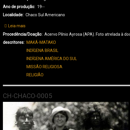
Ano de produção
19--
Localidade
Chaco Sul Americano
Leia mais
sobre
CH-
Procedência/Doação
Acervo Plínio Ayrosa (APA). Foto atrelada à
CHACO-
descritores
MAKÁ-MATAKO
0006
INDÍGENA BRASIL
INDÍGENA AMÉRICA DO SUL
MISSÃO RELIGIOSA
RELIGIÃO
CH-CHACO-0005