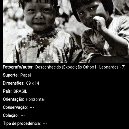
Fotógrafo/autor
Desconhecido (Expedição Othon H. Leonardos - 7)
Suporte
Papel
Dimensões
09 x 14
País
BRASIL
Orientação
Horizontal
Conservação
---
Coleção
---
Tipo de procedência
---