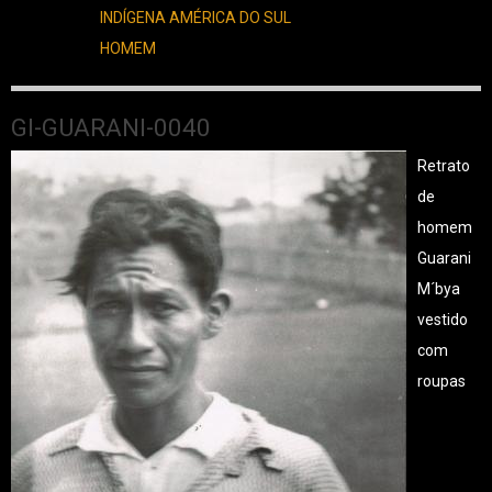
INDÍGENA AMÉRICA DO SUL
HOMEM
GI-GUARANI-0040
Retrato
de
homem
Guarani
M´bya
vestido
com
roupas