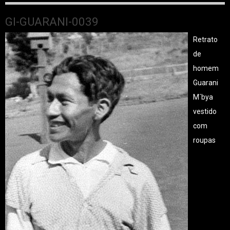
GI-GUARANI-0039
Retrato
de
homem
Guarani
M´bya
vestido
com
roupas