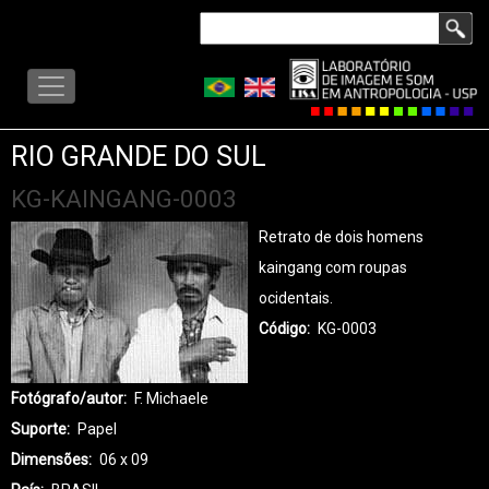
Pular
Buscar
para
LISA
o
-
conteúdo
MENU
principal
RIO GRANDE DO SUL
KG-KAINGANG-0003
Retrato de dois homens
kaingang com roupas
ocidentais.
Código
KG-0003
Fotógrafo/autor
F. Michaele
Suporte
Papel
Dimensões
06 x 09