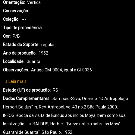
Orientação
Vertical
Conservação
---
Coleção
---
Tipo de procedência
---
Cor
P/B
Estado do Suporte
regular
Ano de produção
1952
Localidade
Guarita
Observações
Antigo GM-0004; igual à GI-0036
Leia mais
sobre
GI-
Estado (UF) de produção
RS
GUARANI-
Dados Complementares
Sampaio-Silva, Orlando. "O Antropólogo
0037
Herbert Baldus" in. Rev. Antropol. vol.43 no.2 São Paulo 2000.
INFOS: época da visita de Baldus aos índios Mbya, bem como sua
localização. --> BALDUS, Herbert "Breve notícia sobre os Mbyá-
Guarani de Guarita". São Paulo, 1952.