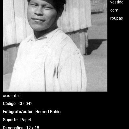
vestido
com
roupas
ocidentais.
Código
GI-0042
Fotógrafo/autor
Herbert Baldus
Suporte
Papel
Dimensões
12 x 18