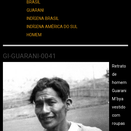
BRASIL
GUARANI
INDÍGENA BRASIL
INDÍGENA AMÉRICA DO SUL
HOMEM
GI-GUARANI-0041
Retrato
de
homem
Guarani
M´bya
vestido
com
roupas