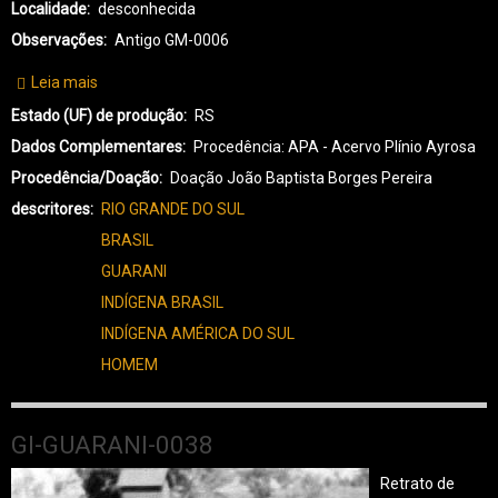
Localidade
desconhecida
Observações
Antigo GM-0006
Leia mais
sobre
GI-
Estado (UF) de produção
RS
GUARANI-
Dados Complementares
Procedência: APA - Acervo Plínio Ayrosa
0039
Procedência/Doação
Doação João Baptista Borges Pereira
descritores
RIO GRANDE DO SUL
BRASIL
GUARANI
INDÍGENA BRASIL
INDÍGENA AMÉRICA DO SUL
HOMEM
GI-GUARANI-0038
Retrato de