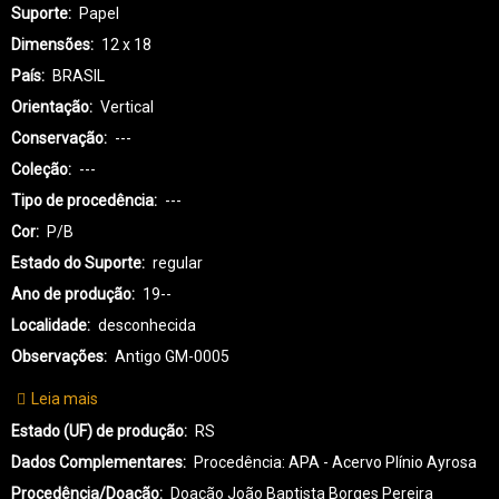
Suporte
Papel
Dimensões
12 x 18
País
BRASIL
Orientação
Vertical
Conservação
---
Coleção
---
Tipo de procedência
---
Cor
P/B
Estado do Suporte
regular
Ano de produção
19--
Localidade
desconhecida
Observações
Antigo GM-0005
Leia mais
sobre
GI-
Estado (UF) de produção
RS
GUARANI-
Dados Complementares
Procedência: APA - Acervo Plínio Ayrosa
0038
Procedência/Doação
Doação João Baptista Borges Pereira