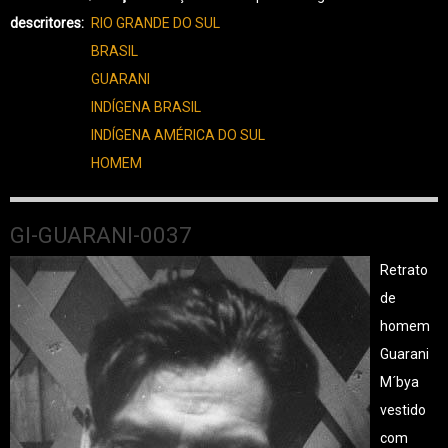
descritores
RIO GRANDE DO SUL
BRASIL
GUARANI
INDÍGENA BRASIL
INDÍGENA AMÉRICA DO SUL
HOMEM
GI-GUARANI-0037
Retrato
de
homem
Guarani
M´bya
vestido
com