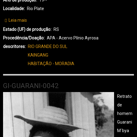
Ano de produção
19--
Localidade
Rio Plate
Leia mais
sobre
KG-
Estado (UF) de produção
RS
KAINGANG-
Procedência/Doação
APA - Acervo Plínio Ayrosa
0001
descritores
RIO GRANDE DO SUL
KAINGANG
HABITAÇÃO - MORADIA
GI-GUARANI-0042
Retrato
de
homem
Guarani
M´bya