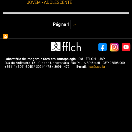
JOVEM - ADOLESCENTE
Paginação
Página 1
Próxima página
››
Laboratório de Imagem e Som em Antropologia - DA - FFLCH - USP
Rua do Anfiteatro, 181, Cidade Universitária, São Paulo/SP, Brasil - CEP 05508-060
+55 (11) 3091-3045 / 3091-1478 / 3091-1479
E-mail:
lisa@usp.br