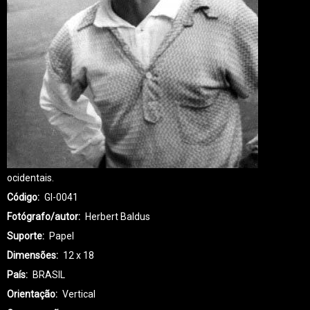
ocidentais.
Código
GI-0041
Fotógrafo/autor
Herbert Baldus
Suporte
Papel
Dimensões
12 x 18
País
BRASIL
Orientação
Vertical