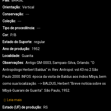
País
BRASIL
Orientação
Vertical
Conservação
---
Coleção
---
Tipo de procedência
---
Cor
P/B
Estado do Suporte
regular
Ano de produção
1952
Localidade
Guarita
Observações
Antigo GM-0003; Sampaio-Silva, Orlando. "O
Antropólogo Herbert Baldus" in. Rev. Antropol. vol.43 no.2 São
Paulo 2000. INFOS: época da visita de Baldus aos índios Mbya, bem
como sua localização. --> BALDUS, Herbert "Breve notícia sobre os
Mbyá-Guarani de Guarita". São Paulo, 1952.
Leia mais
sobre
GI-
Estado (UF) de produção
RS