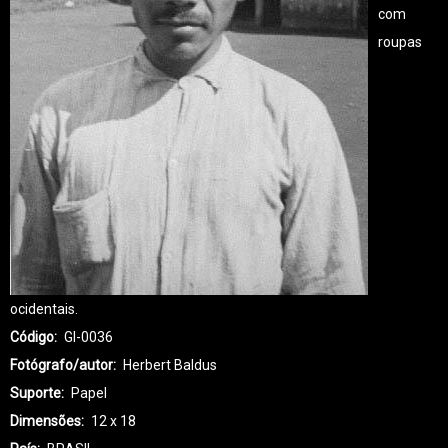
com
roupas
ocidentais.
Código
GI-0036
Fotógrafo/autor
Herbert Baldus
Suporte
Papel
Dimensões
12 x 18