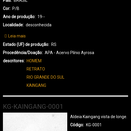
País
BRASIL
Cor
P/B
Ano de produção
19--
Localidade
desconhecida
Leia mais
sobre
KG-
Estado (UF) de produção
RS
KAINGANG-
Procedência/Doação
APA - Acervo Plínio Ayrosa
0003
descritores
HOMEM
RETRATO
RIO GRANDE DO SUL
KAINGANG
KG-KAINGANG-0001
Aldeia Kaingang vista de longe.
Código
KG-0001