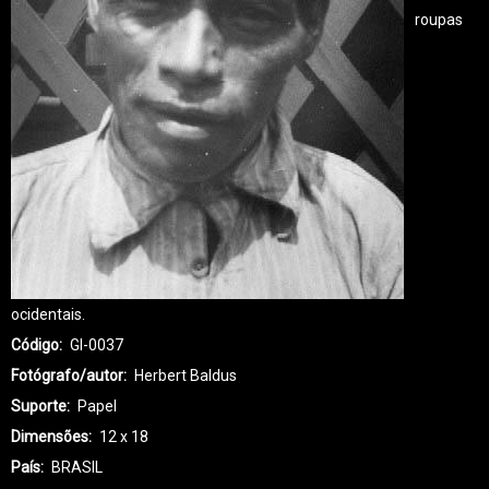
roupas
ocidentais.
Código
GI-0037
Fotógrafo/autor
Herbert Baldus
Suporte
Papel
Dimensões
12 x 18
País
BRASIL