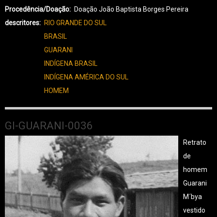
Procedência/Doação
Doação João Baptista Borges Pereira
descritores
RIO GRANDE DO SUL
BRASIL
GUARANI
INDÍGENA BRASIL
INDÍGENA AMÉRICA DO SUL
HOMEM
GI-GUARANI-0036
Retrato
de
homem
Guarani
M´bya
vestido