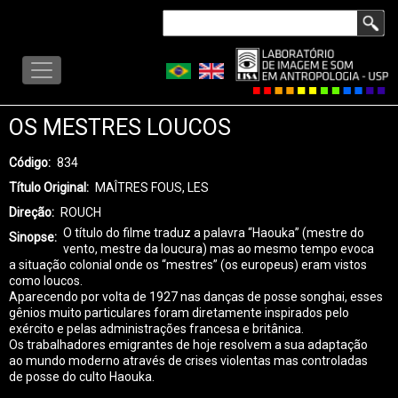
Skip
Search
to
LISA
main
-
content
MENU
OS MESTRES LOUCOS
Código
834
Título Original
MAÎTRES FOUS, LES
Direção
ROUCH
O título do filme traduz a palavra “Haouka” (mestre do
Sinopse
vento, mestre da loucura) mas ao mesmo tempo evoca
a situação colonial onde os “mestres” (os europeus) eram vistos
como loucos.
Aparecendo por volta de 1927 nas danças de posse songhai, esses
gênios muito particulares foram diretamente inspirados pelo
exército e pelas administrações francesa e britânica.
Os trabalhadores emigrantes de hoje resolvem a sua adaptação
ao mundo moderno através de crises violentas mas controladas
de posse do culto Haouka.