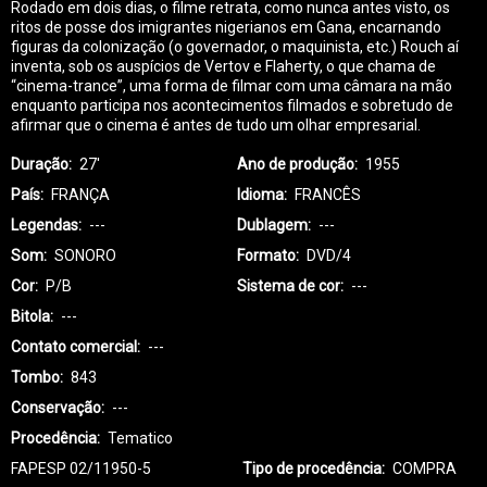
Rodado em dois dias, o filme retrata, como nunca antes visto, os
ritos de posse dos imigrantes nigerianos em Gana, encarnando
figuras da colonização (o governador, o maquinista, etc.) Rouch aí
inventa, sob os auspícios de Vertov e Flaherty, o que chama de
“cinema-trance”, uma forma de filmar com uma câmara na mão
enquanto participa nos acontecimentos filmados e sobretudo de
afirmar que o cinema é antes de tudo um olhar empresarial.
Duração
27'
Ano de produção
1955
País
FRANÇA
Idioma
FRANCÊS
Legendas
---
Dublagem
---
Som
SONORO
Formato
DVD/4
Cor
P/B
Sistema de cor
---
Bitola
---
Contato comercial
---
Tombo
843
Conservação
---
Procedência
Tematico
FAPESP 02/11950-5
Tipo de procedência
COMPRA