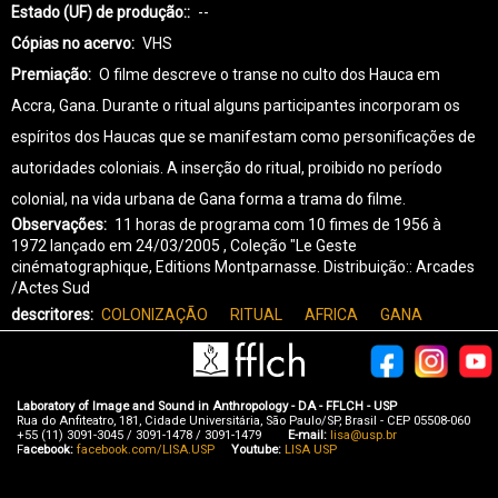
Estado (UF) de produção:
--
Cópias no acervo
VHS
Premiação
O filme descreve o transe no culto dos Hauca em
Accra, Gana. Durante o ritual alguns participantes incorporam os
espíritos dos Haucas que se manifestam como personificações de
autoridades coloniais. A inserção do ritual, proibido no período
colonial, na vida urbana de Gana forma a trama do filme.
Observações
11 horas de programa com 10 fimes de 1956 à
1972 lançado em 24/03/2005 , Coleção "Le Geste
cinématographique, Editions Montparnasse. Distribuição:: Arcades
/Actes Sud
descritores
COLONIZAÇÃO
RITUAL
AFRICA
GANA
Laboratory of Image and Sound in Anthropology - DA - FFLCH - USP
Rua do Anfiteatro, 181, Cidade Universitária, São Paulo/SP, Brasil - CEP 05508-060
+55 (11) 3091-3045 / 3091-1478 / 3091-1479
E-mail:
lisa@usp.br
F
acebook:
facebook.com/LISA.USP
Youtube:
LISA USP