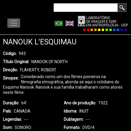
Pular
Buscar
para
LISA
o
-
conteúdo
MENU
principal
NANOUK L'ESQUIMAU
Código
943
Título Original
NANOOK OF NORTH
Direção
FLAHERTY, ROBERT
Considerado como um dos filmes pioneiros na
Sinopse
filmografia etnográfica, aborda-se aqui o cotidiano do
Esquimo Nanook. Nanook e sua família trabalharam como atores
neste filme.
Duração
64'
Ano de produção
1922
País
CANADA
Idioma
INUIT
Legendas
---
Dublagem
---
Som
SONORO
Formato
DVD/4