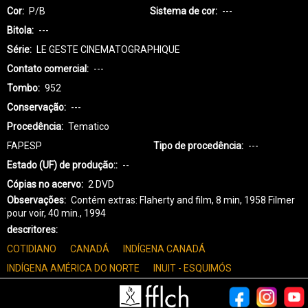
Cor
P/B
Sistema de cor
---
Bitola
---
Série
LE GESTE CINEMATOGRAPHIQUE
Contato comercial
---
Tombo
952
Conservação
---
Procedência
Tematico
FAPESP
Tipo de procedência
---
Estado (UF) de produção:
--
Cópias no acervo
2 DVD
Observações
Contém extras: Flaherty and film, 8 min, 1958 Filmer
pour voir, 40 min., 1994
descritores
COTIDIANO
CANADÁ
INDÍGENA CANADÁ
INDÍGENA AMÉRICA DO NORTE
INUIT - ESQUIMÓS