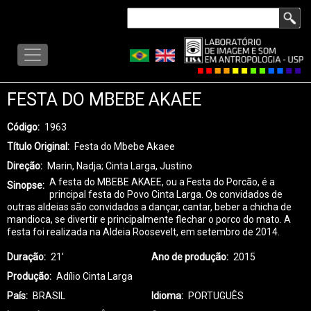
Pular
Buscar
para
LISA
o
-
conteúdo
MENU
principal
FESTA DO MBEBE AKAEE
Código
1963
Título Original
Festa do Mbebe Akaee
Direção
Marin, Nadja; Cinta Larga, Justino
A festa do MBEBE AKAEE, ou a Festa do Porcão, é a
Sinopse
principal festa do Povo Cinta Larga. Os convidados de
outras aldeias são convidados a dançar, cantar, beber a chicha de
mandioca, se divertir e principalmente flechar o porco do mato. A
festa foi realizada na Aldeia Roosevelt, em setembro de 2014.
Duração
21'
Ano de produção
2015
Produção
Adílio Cinta Larga
País
BRASIL
Idioma
PORTUGUÊS