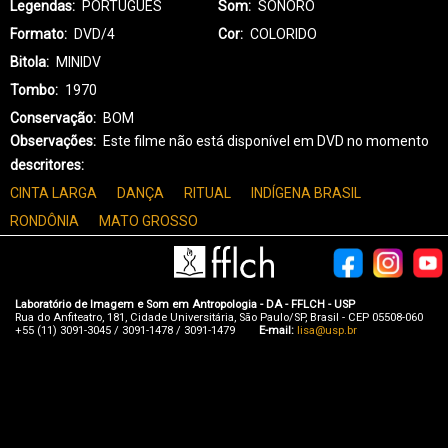
Legendas
PORTUGUÊS
Som
SONORO
Formato
DVD/4
Cor
COLORIDO
Bitola
MINIDV
Tombo
1970
Conservação
BOM
Observações
Este filme não está disponível em DVD no momento
descritores
CINTA LARGA
DANÇA
RITUAL
INDÍGENA BRASIL
RONDÔNIA
MATO GROSSO
Laboratório de Imagem e Som em Antropologia - DA - FFLCH - USP
Rua do Anfiteatro, 181, Cidade Universitária, São Paulo/SP, Brasil - CEP 05508-060
+55 (11) 3091-3045 / 3091-1478 / 3091-1479
E-mail:
lisa@usp.br