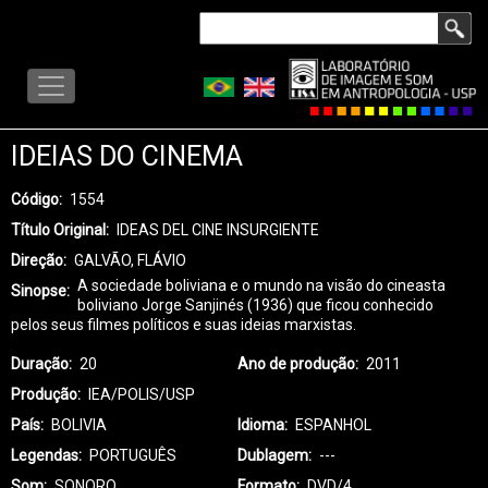
Pular
Buscar
para
LISA
o
-
conteúdo
MENU
principal
IDEIAS DO CINEMA
Código
1554
Título Original
IDEAS DEL CINE INSURGIENTE
Direção
GALVÃO, FLÁVIO
A sociedade boliviana e o mundo na visão do cineasta
Sinopse
boliviano Jorge Sanjinés (1936) que ficou conhecido
pelos seus filmes políticos e suas ideias marxistas.
Duração
20
Ano de produção
2011
Produção
IEA/POLIS/USP
País
BOLIVIA
Idioma
ESPANHOL
Legendas
PORTUGUÊS
Dublagem
---
Som
SONORO
Formato
DVD/4