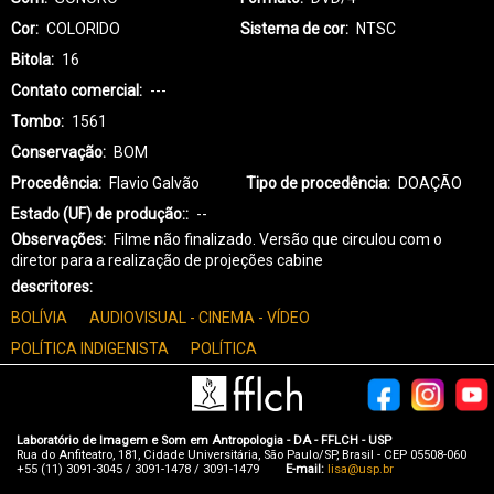
Cor
COLORIDO
Sistema de cor
NTSC
Bitola
16
Contato comercial
---
Tombo
1561
Conservação
BOM
Procedência
Flavio Galvão
Tipo de procedência
DOAÇÃO
Estado (UF) de produção:
--
Observações
Filme não finalizado. Versão que circulou com o
diretor para a realização de projeções cabine
descritores
BOLÍVIA
AUDIOVISUAL - CINEMA - VÍDEO
POLÍTICA INDIGENISTA
POLÍTICA
Laboratório de Imagem e Som em Antropologia - DA - FFLCH - USP
Rua do Anfiteatro, 181, Cidade Universitária, São Paulo/SP, Brasil - CEP 05508-060
+55 (11) 3091-3045 / 3091-1478 / 3091-1479
E-mail:
lisa@usp.br