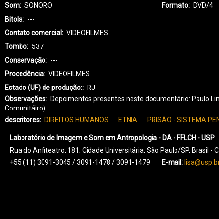
Som
SONORO
Formato
DVD/4
Bitola
---
Contato comercial
VIDEOFILMES
Tombo
537
Conservação
---
Procedência
VIDEOFILMES
Estado (UF) de produção:
RJ
Observações
Depoimentos presentes neste documentário: Paulo Lins (e
Comunitáiro)
descritores
DIREITOS HUMANOS
ETNIA
PRISÃO - SISTEMA PE
Laboratório de Imagem e Som em Antropologia - DA - FFLCH - USP
Rua do Anfiteatro, 181, Cidade Universitária, São Paulo/SP, Brasil -
+55 (11) 3091-3045 / 3091-1478 / 3091-1479
E-mail:
lisa@usp.b