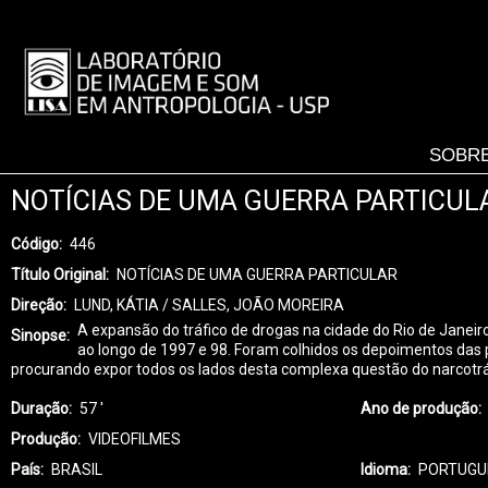
Pular
para
LISA
o
-
conteúdo
MENU
principal
SOBRE
NOTÍCIAS DE UMA GUERRA PARTICUL
Código
446
Título Original
NOTÍCIAS DE UMA GUERRA PARTICULAR
Direção
LUND, KÁTIA / SALLES, JOÃO MOREIRA
A expansão do tráfico de drogas na cidade do Rio de Janeiro
Sinopse
ao longo de 1997 e 98. Foram colhidos os depoimentos das p
procurando expor todos os lados desta complexa questão do narcotráfi
Duração
57 '
Ano de produção
Produção
VIDEOFILMES
País
BRASIL
Idioma
PORTUGU