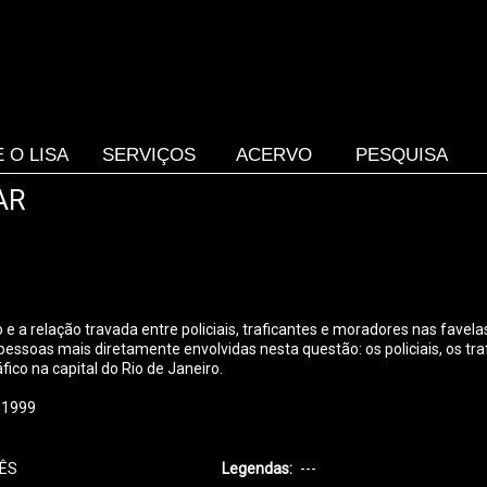
 O LISA
SERVIÇOS
ACERVO
PESQUISA
AR
 e a relação travada entre policiais, traficantes e moradores nas fave
essoas mais diretamente envolvidas nesta questão: os policiais, os tr
co na capital do Rio de Janeiro.
1999
ÊS
Legendas
---