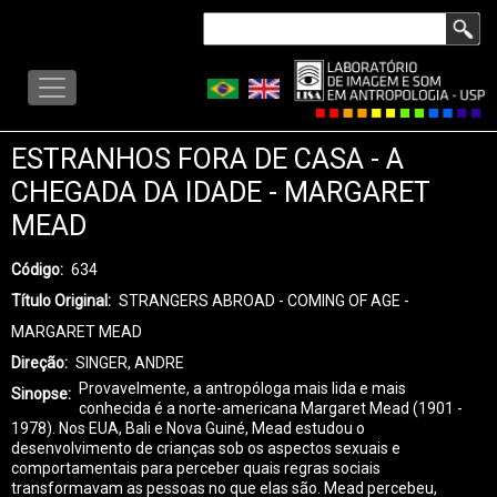
Pular
Buscar
para
LISA
o
-
conteúdo
MENU
principal
ESTRANHOS FORA DE CASA - A
CHEGADA DA IDADE - MARGARET
MEAD
Código
634
Título Original
STRANGERS ABROAD - COMING OF AGE -
MARGARET MEAD
Direção
SINGER, ANDRE
Provavelmente, a antropóloga mais lida e mais
Sinopse
conhecida é a norte-americana Margaret Mead (1901 -
1978). Nos EUA, Bali e Nova Guiné, Mead estudou o
desenvolvimento de crianças sob os aspectos sexuais e
comportamentais para perceber quais regras sociais
transformavam as pessoas no que elas são. Mead percebeu,