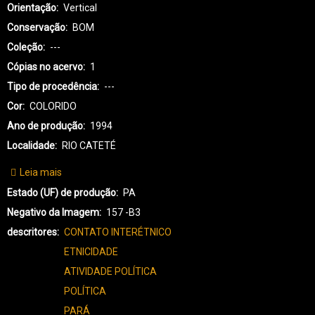
Orientação
Vertical
Conservação
BOM
Coleção
---
Cópias no acervo
1
Tipo de procedência
---
Cor
COLORIDO
Ano de produção
1994
Localidade
RIO CATETÉ
Leia mais
sobre
KX-
Estado (UF) de produção
PA
KAYAPÓ
Negativo da Imagem
157 -B3
XIKRIN-
descritores
CONTATO INTERÉTNICO
3405
ETNICIDADE
ATIVIDADE POLÍTICA
POLÍTICA
PARÁ