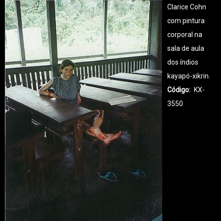
Clarice Cohn
com pintura
corporal na
sala de aula
dos índios
kayapó-xikrin.
Código
KX-
3550