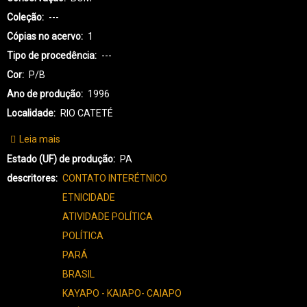
Coleção
---
Cópias no acervo
1
Tipo de procedência
---
Cor
P/B
Ano de produção
1996
Localidade
RIO CATETÉ
Leia mais
sobre
KX-
Estado (UF) de produção
PA
KAYAPÓ
descritores
CONTATO INTERÉTNICO
XIKRIN-
ETNICIDADE
3640
ATIVIDADE POLÍTICA
POLÍTICA
PARÁ
BRASIL
KAYAPO - KAIAPO- CAIAPO