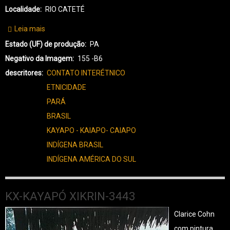
Localidade
RIO CATETÉ
Leia mais
sobre
KX-
Estado (UF) de produção
PA
KAYAPÓ
Negativo da Imagem
155 -B6
XIKRIN-
descritores
CONTATO INTERÉTNICO
3444
ETNICIDADE
PARÁ
BRASIL
KAYAPO - KAIAPO- CAIAPO
INDÍGENA BRASIL
INDÍGENA AMÉRICA DO SUL
KX-KAYAPÓ XIKRIN-3443
Clarice Cohn
com pintura