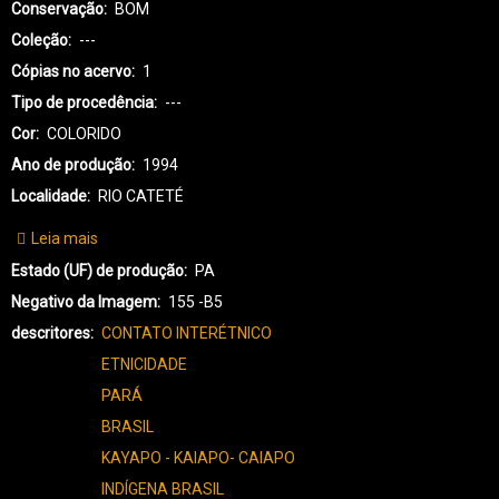
Conservação
BOM
Coleção
---
Cópias no acervo
1
Tipo de procedência
---
Cor
COLORIDO
Ano de produção
1994
Localidade
RIO CATETÉ
Leia mais
sobre
KX-
Estado (UF) de produção
PA
KAYAPÓ
Negativo da Imagem
155 -B5
XIKRIN-
descritores
CONTATO INTERÉTNICO
3445
ETNICIDADE
PARÁ
BRASIL
KAYAPO - KAIAPO- CAIAPO
INDÍGENA BRASIL