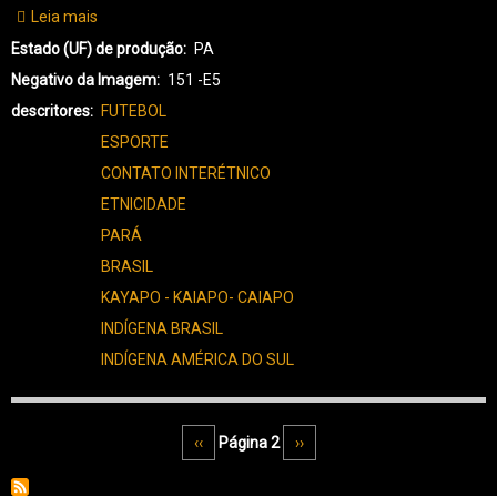
Leia mais
sobre
KX-
Estado (UF) de produção
PA
KAYAPÓ
Negativo da Imagem
151 -E5
XIKRIN-
descritores
FUTEBOL
3370
ESPORTE
CONTATO INTERÉTNICO
ETNICIDADE
PARÁ
BRASIL
KAYAPO - KAIAPO- CAIAPO
INDÍGENA BRASIL
INDÍGENA AMÉRICA DO SUL
Paginação
Página anterior
‹‹
Página 2
Próxima página
››