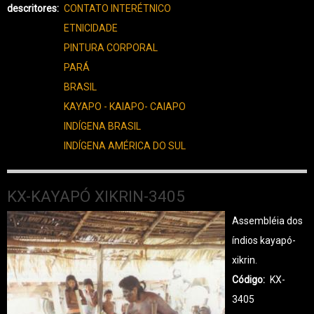
XIKRIN-
descritores
CONTATO INTERÉTNICO
3443
ETNICIDADE
PINTURA CORPORAL
PARÁ
BRASIL
KAYAPO - KAIAPO- CAIAPO
INDÍGENA BRASIL
INDÍGENA AMÉRICA DO SUL
KX-KAYAPÓ XIKRIN-3405
Assembléia dos
índios kayapó-
xikrin.
Código
KX-
3405