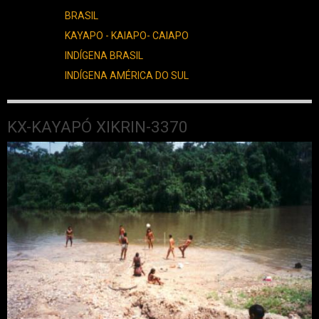
BRASIL
KAYAPO - KAIAPO- CAIAPO
INDÍGENA BRASIL
INDÍGENA AMÉRICA DO SUL
KX-KAYAPÓ XIKRIN-3370