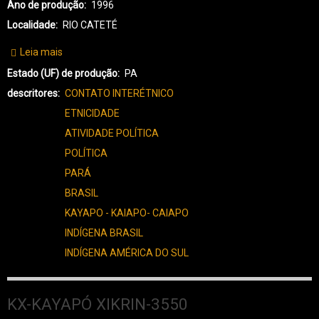
Ano de produção
1996
Localidade
RIO CATETÉ
Leia mais
sobre
KX-
Estado (UF) de produção
PA
KAYAPÓ
descritores
CONTATO INTERÉTNICO
XIKRIN-
ETNICIDADE
3639
ATIVIDADE POLÍTICA
POLÍTICA
PARÁ
BRASIL
KAYAPO - KAIAPO- CAIAPO
INDÍGENA BRASIL
INDÍGENA AMÉRICA DO SUL
KX-KAYAPÓ XIKRIN-3550