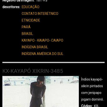
Negativo da Imagem
161 -F3
XIKRIN-
descritores
EDUCAÇÃO
3550
CONTATO INTERÉTNICO
ETNICIDADE
PARÁ
BRASIL
KAYAPO - KAIAPO- CAIAPO
INDÍGENA BRASIL
INDÍGENA AMÉRICA DO SUL
KX-KAYAPÓ XIKRIN-3485
Índios kayapó-
xikrin pintados
com jenipapo
jogam dominó.
Código
KX-