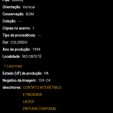
Orientação
Vertical
Conservação
BOM
Coleção
---
Cópias no acervo
1
Tipo de procedência
---
Cor
COLORIDO
Ano de produção
1994
Localidade
RIO CATETÉ
Leia mais
sobre
KX-
Estado (UF) de produção
PA
KAYAPÓ
Negativo da Imagem
159 -C4
XIKRIN-
descritores
CONTATO INTERÉTNICO
3485
ETNICIDADE
LAZER
PINTURA CORPORAL