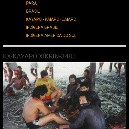
PARÁ
BRASIL
KAYAPO - KAIAPO- CAIAPO
INDÍGENA BRASIL
INDÍGENA AMÉRICA DO SUL
KX-KAYAPÓ XIKRIN-3483