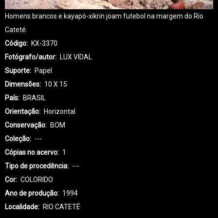
Homens brancos e kayapó-xikrin joam futebol na margem do Rio
Cateté.
Código
KX-3370
Fotógrafo/autor
LUX VIDAL
Suporte
Papel
Dimensões
10 X 15
País
BRASIL
Orientação
Horizontal
Conservação
BOM
Coleção
---
Cópias no acervo
1
Tipo de procedência
---
Cor
COLORIDO
Ano de produção
1994
Localidade
RIO CATETÉ