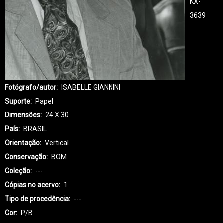
KX-
3639
Fotógrafo/autor
ISABELLE GIANNINI
Suporte
Papel
Dimensões
24 X 30
País
BRASIL
Orientação
Vertical
Conservação
BOM
Coleção
---
Cópias no acervo
1
Tipo de procedência
---
Cor
P/B