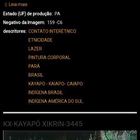
Leia mais
sobre
KX-
Estado (UF) de produção
PA
KAYAPÓ
Negativo da Imagem
159 -C6
XIKRIN-
descritores
CONTATO INTERÉTNICO
3483
ETNICIDADE
LAZER
PINTURA CORPORAL
PARÁ
BRASIL
KAYAPO - KAIAPO- CAIAPO
INDÍGENA BRASIL
INDÍGENA AMÉRICA DO SUL
KX-KAYAPÓ XIKRIN-3445