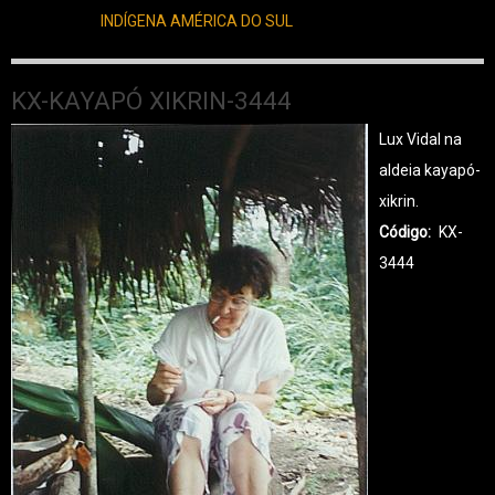
INDÍGENA AMÉRICA DO SUL
KX-KAYAPÓ XIKRIN-3444
Lux Vidal na
aldeia kayapó-
xikrin.
Código
KX-
3444