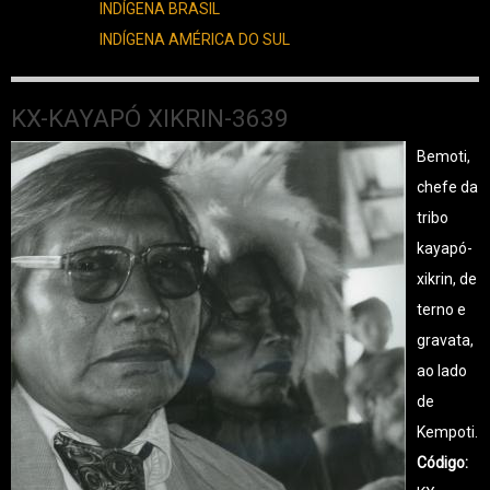
INDÍGENA BRASIL
INDÍGENA AMÉRICA DO SUL
KX-KAYAPÓ XIKRIN-3639
Bemoti,
chefe da
tribo
kayapó-
xikrin, de
terno e
gravata,
ao lado
de
Kempoti.
Código