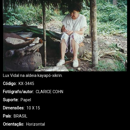
Lux Vidal na aldeia kayapó-xikrin.
Código
KX-3445
Fotógrafo/autor
CLARICE COHN
Suporte
Papel
Dimensões
10 X 15
País
BRASIL
Orientação
Horizontal