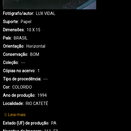
Fotógrafo/autor
LUX VIDAL
Suporte
Papel
Dimensões
10 X 15
País
BRASIL
Orientação
Horizontal
Conservação
BOM
Coleção
---
Cópias no acervo
1
Tipo de procedência
---
Cor
COLORIDO
Ano de produção
1994
Localidade
RIO CATETÉ
Leia mais
sobre
KX-
Estado (UF) de produção
PA
KAYAPÓ