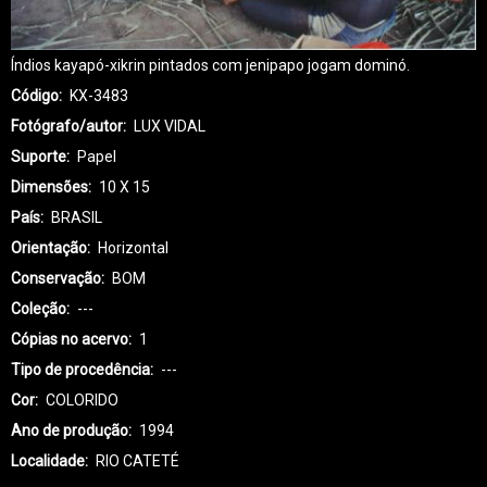
Índios kayapó-xikrin pintados com jenipapo jogam dominó.
Código
KX-3483
Fotógrafo/autor
LUX VIDAL
Suporte
Papel
Dimensões
10 X 15
País
BRASIL
Orientação
Horizontal
Conservação
BOM
Coleção
---
Cópias no acervo
1
Tipo de procedência
---
Cor
COLORIDO
Ano de produção
1994
Localidade
RIO CATETÉ