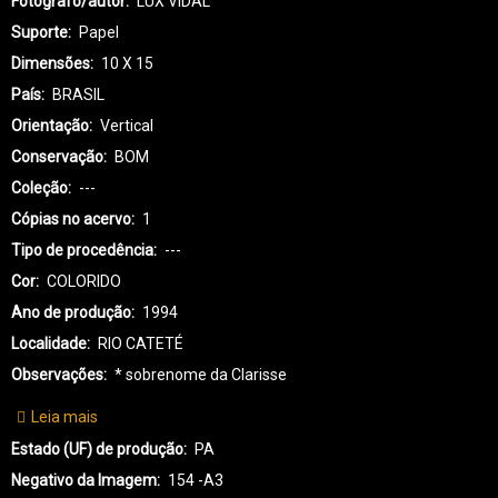
Fotógrafo/autor
LUX VIDAL
Suporte
Papel
Dimensões
10 X 15
País
BRASIL
Orientação
Vertical
Conservação
BOM
Coleção
---
Cópias no acervo
1
Tipo de procedência
---
Cor
COLORIDO
Ano de produção
1994
Localidade
RIO CATETÉ
Observações
* sobrenome da Clarisse
Leia mais
sobre
KX-
Estado (UF) de produção
PA
KAYAPÓ
Negativo da Imagem
154 -A3