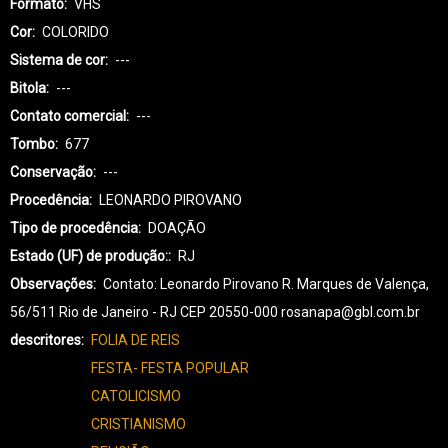
Formato
VHS
Cor
COLORIDO
Sistema de cor
---
Bitola
---
Contato comercial
---
Tombo
677
Conservação
---
Procedência
LEONARDO PIROVANO
Tipo de procedência
DOAÇÃO
Estado (UF) de produção:
RJ
Observações
Contato: Leonardo Pirovano R. Marques de Valença,
56/511 Rio de Janeiro - RJ CEP 20550-000 rosanapa@gbl.com.br
descritores
FOLIA DE REIS
FESTA- FESTA POPULAR
CATOLICISMO
CRISTIANISMO