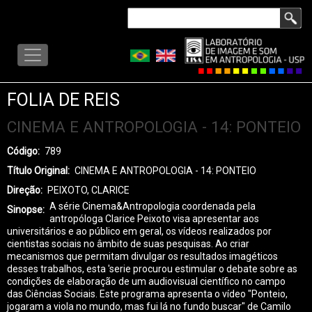
Pular
Buscar
para
LISA
o
-
conteúdo
MENU
principal
FOLIA DE REIS
CINEMA E ANTROPOLOGIA - 14: PONTEIO
Código
789
Título Original
CINEMA E ANTROPOLOGIA - 14: PONTEIO
Direção
PEIXOTO, CLARICE
A série Cinema&Antropologia coordenada pela
Sinopse
antropóloga Clarice Peixoto visa apresentar aos
universitários e ao público em geral, os vídeos realizados por
cientistas sociais no âmbito de suas pesquisas. Ao criar
mecanismos que permitam divulgar os resultados imagéticos
desses trabalhos, esta 'serie procurou estimular o debate sobre as
condições de elaboração de um audiovisual científico no campo
das Ciências Sociais. Este programa apresenta o vídeo "Ponteio,
jogaram a viola no mundo, mas fui lá no fundo buscar" de Camilo