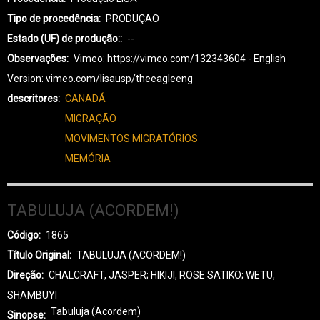
Tipo de procedência
PRODUÇAO
Estado (UF) de produção:
--
Observações
Vimeo: https://vimeo.com/132343604 - English
Version: vimeo.com/lisausp/theeagleeng
descritores
CANADÁ
MIGRAÇÃO
MOVIMENTOS MIGRATÓRIOS
MEMÓRIA
TABULUJA (ACORDEM!)
Código
1865
Título Original
TABULUJA (ACORDEM!)
Direção
CHALCRAFT, JASPER; HIKIJI, ROSE SATIKO; WETU,
SHAMBUYI
Tabuluja (Acordem)
Sinopse