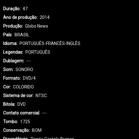
Duração
47
Ano de produção
2014
Produção
Globo News
País
BRASIL
Idioma
PORTUGUÊS-FRANCÊS-INGLÊS
Legendas
PORTUGUÊS
Dublagem
---
Som
SONORO
Formato
DVD/4
Cor
COLORIDO
Sistema de cor
NTSC
Bitola
DVD
Contato comercial
---
Tombo
1725
Conservação
BOM
Procedência
Renée Castelo Branco