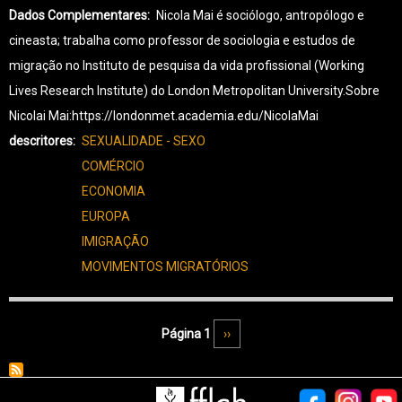
Dados Complementares
Nicola Mai é sociólogo, antropólogo e
cineasta; trabalha como professor de sociologia e estudos de
migração no Instituto de pesquisa da vida profissional (Working
Lives Research Institute) do London Metropolitan University.Sobre
Nicolai Mai:https://londonmet.academia.edu/NicolaMai
descritores
SEXUALIDADE - SEXO
COMÉRCIO
ECONOMIA
EUROPA
IMIGRAÇÃO
MOVIMENTOS MIGRATÓRIOS
Paginação
Página 1
Próxima página
››