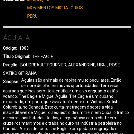
MOVIMENTOS MIGRATÓRIOS
PERU
ÁGUIA, A
Código
1883
Título Original
THE EAGLE
Direção
BOUDREAULT-FOURNIER, ALEXANDRINE; HIKIJI, ROSE
SATIKO GITIRANA
Águias são animais de rapina muito peculiares. Estão
Sinopse
sempre de olho em novas oportunidades. Têm visão
apurada que lhes permite identificar um alvo enquanto estão
voando. The Eagle é Miguel Aguila. The Eagle é um cubano
expatriado, um pária, que viva atualmente em Victoria, British
Columbia, no Canadá. Este curta-metragem é sobre a vida
inacreditável de Miguel: o sequestro de um trem em Cuba, o tráfico
de carros nos Estados Unidos, a experiência como chefe em
cruzeiros marítimos e o trabalho duro na indústria petroleira no
Canadá. Acima de tudo, The Eagle é um pedaço engraçado e
emocionante da vida de um cubano que agora enfrenta o maior