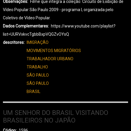
Observações
Filme que integra a coleção: Circuito de Exibição de
Vídeo Popular São Paulo 2009 - programa I, organizada pelo
Coletivo de Vídeo Popular.
Dados Complementares
https://www.youtube.com/playlist?
list=UURVxkvcTgbbBxpVQGZvOYsQ
descritores
IMIGRAÇÃO
MOVIMENTOS MIGRATÓRIOS
TRABALHADOR URBANO
TRABALHO
SÃO PAULO
SÃO PAULO
BRASIL
UM SENHOR DO BRASIL VISITANDO
BRASILEIROS NO JAPÃO
Código
1596