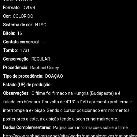
Formato
DVD/4
Cor
COLORIDO
Sistema de cor
NTSC
Bitola
16
Contato comercial
---
Tombo
1731
Conservação
REGULAR
Procedência
Raphaël Grisey
Tipo de procedência
DOAÇÃO
Estado (UF) de produção:
--
Observações
O filme foi filmado na Hungria (Budapeste) e é
falado em húngaro. Por volta de 4’13’’ o DVD apresenta problema e
interrompe a exibição. Sendo o cursor posicionado em momentos
posteriores a este, a exibição tende a ocorrer normalmente.
Dados Complementares
Página com informações sobre o filme:
http://www.raphaelgrisey.net/site/works/nationalmotives/nationalmo