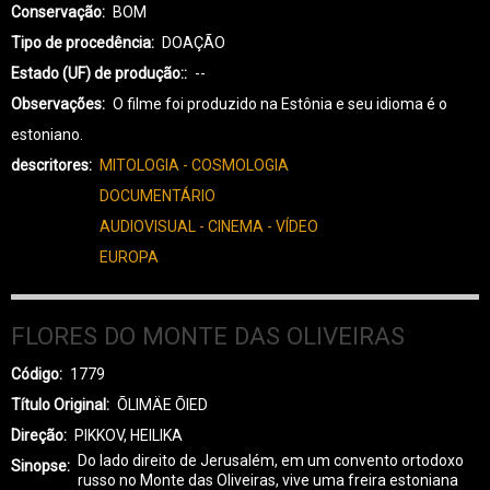
Conservação
BOM
Tipo de procedência
DOAÇÃO
Estado (UF) de produção:
--
Observações
O filme foi produzido na Estônia e seu idioma é o
estoniano.
descritores
MITOLOGIA - COSMOLOGIA
DOCUMENTÁRIO
AUDIOVISUAL - CINEMA - VÍDEO
EUROPA
FLORES DO MONTE DAS OLIVEIRAS
Código
1779
Título Original
ÕLIMÄE ÕIED
Direção
PIKKOV, HEILIKA
Do lado direito de Jerusalém, em um convento ortodoxo
Sinopse
russo no Monte das Oliveiras, vive uma freira estoniana