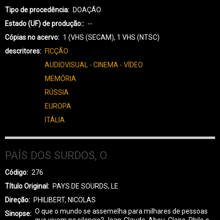
Tipo de procedência
DOAÇÃO
Estado (UF) de produção:
--
Cópias no acervo
1 (VHS (SECAM), 1 VHS (NTSC)
descritores
FICÇÃO
AUDIOVISUAL - CINEMA - VÍDEO
MEMÓRIA
RÚSSIA
EUROPA
ITÁLIA
PAÍS DOS SURDOS, O
Código
276
Título Original
PAYS DE SOURDS, LE
Direção
PHILIBERT, NICOLAS
O que o mundo se assemelha para milhares de pessoas
Sinopse
que vivem no silencio? Jean-Claude, Abou, Claire, Philo e