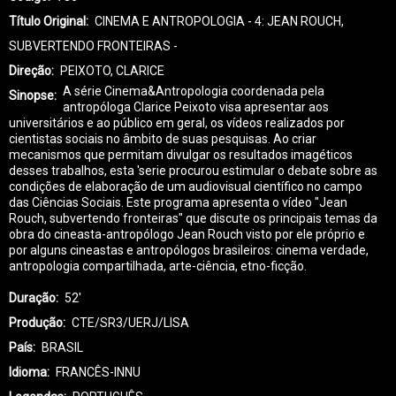
Título Original
CINEMA E ANTROPOLOGIA - 4: JEAN ROUCH,
SUBVERTENDO FRONTEIRAS -
Direção
PEIXOTO, CLARICE
A série Cinema&Antropologia coordenada pela
Sinopse
antropóloga Clarice Peixoto visa apresentar aos
universitários e ao público em geral, os vídeos realizados por
cientistas sociais no âmbito de suas pesquisas. Ao criar
mecanismos que permitam divulgar os resultados imagéticos
desses trabalhos, esta 'serie procurou estimular o debate sobre as
condições de elaboração de um audiovisual científico no campo
das Ciências Sociais. Este programa apresenta o vídeo "Jean
Rouch, subvertendo fronteiras" que discute os principais temas da
obra do cineasta-antropólogo Jean Rouch visto por ele próprio e
por alguns cineastas e antropólogos brasileiros: cinema verdade,
antropologia compartilhada, arte-ciência, etno-ficção.
Duração
52'
Produção
CTE/SR3/UERJ/LISA
País
BRASIL
Idioma
FRANCÊS-INNU