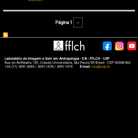
Paginação
Página 1
Próxima página
››
Laboratório de Imagem e Som em Antropologia - DA - FFLCH - USP
Rua do Anfiteatro, 181, Cidade Universitária, São Paulo/SP, Brasil - CEP 05508-060
+55 (11) 3091-3045 / 3091-1478 / 3091-1479
E-mail:
lisa@usp.br