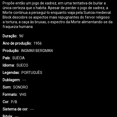
Propõe então um jogo de xadrez, em uma tentativa de burlar a
única certeza que o habita. Apesar de perder o jogo de xadrez, a
Morte continua a perseguí-lo enquanto viaja pela Suécia medieval.
Block descobre os aspectos mais repugnantes do fervor religioso:
a tortura, a caça às bruxas, o espectro da Morte alimentando-se da
fraqueza humana.
Duração
96'
Ano de produção
1956
Produção
INGMAR BERGMAN
País
SUÉCIA
Idioma
SUECO
Legendas
PORTUGUÊS
Dublagem
---
Som
SONORO
Formato
VHS
Cor
P/B
Sistema de cor
---
Bitola
---