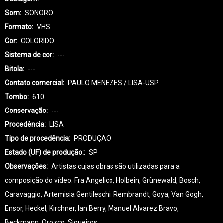
Som
SONORO
Formato
VHS
Cor
COLORIDO
Sistema de cor
---
Bitola
---
Contato comercial
PAULO MENEZES / LISA-USP
Tombo
610
Conservação
---
Procedência
LISA
Tipo de procedência
PRODUÇAO
Estado (UF) de produção:
SP
Observações
Artistas cujas obras são utilizadas para a
composição do vídeo: Fra Angelico, Holbein, Grünewald, Bosch,
Caravaggio, Artemisia Gentileschi, Rembrandt, Goya, Van Gogh,
Ensor, Heckel, Kirchner, Ian Berry, Manuel Alvarez Bravo,
Beckmann, Orozco, Siqueiros.