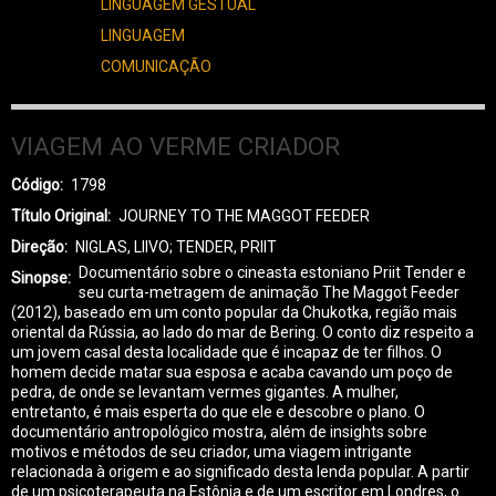
LINGUAGEM GESTUAL
LINGUAGEM
COMUNICAÇÃO
VIAGEM AO VERME CRIADOR
Código
1798
Título Original
JOURNEY TO THE MAGGOT FEEDER
Direção
NIGLAS, LIIVO; TENDER, PRIIT
Documentário sobre o cineasta estoniano Priit Tender e
Sinopse
seu curta-metragem de animação The Maggot Feeder
(2012), baseado em um conto popular da Chukotka, região mais
oriental da Rússia, ao lado do mar de Bering. O conto diz respeito a
um jovem casal desta localidade que é incapaz de ter filhos. O
homem decide matar sua esposa e acaba cavando um poço de
pedra, de onde se levantam vermes gigantes. A mulher,
entretanto, é mais esperta do que ele e descobre o plano. O
documentário antropológico mostra, além de insights sobre
motivos e métodos de seu criador, uma viagem intrigante
relacionada à origem e ao significado desta lenda popular. A partir
de um psicoterapeuta na Estônia e de um escritor em Londres, o