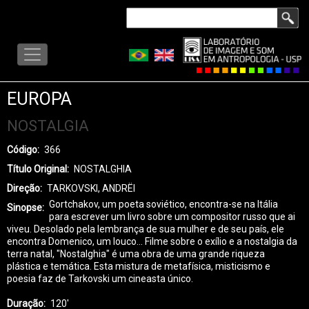
Pular
Buscar
para
LISA
o
-
conteúdo
MENU
principal
EUROPA
NOSTALGIA
Código
366
Título Original
NOSTALGHIA
Direção
TARKOVSKI, ANDRËI
Gortchakov, um poeta soviético, encontra-se na Itália
Sinopse
para escrever um livro sobre um compositor russo que ai
viveu. Desolado pela lembrança de sua mulher e de seu país, ele
encontra Domenico, um louco... Filme sobre o exílio e a nostalgia da
terra natal, "Nostalghia" é uma obra de uma grande riqueza
plástica e temática. Esta mistura de metafísica, misticismo e
poesia faz de Tarkovski um cineasta único.
Duração
120'