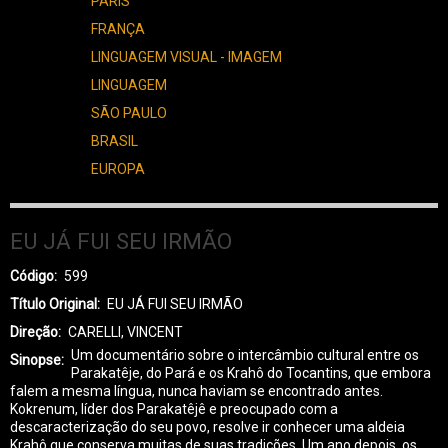
PARIS
FRANÇA
LINGUAGEM VISUAL - IMAGEM
LINGUAGEM
SÃO PAULO
BRASIL
EUROPA
EU JÁ FUI SEU IRMÃO
Código
599
Título Original
EU JÁ FUI SEU IRMÃO
Direção
CARELLI, VINCENT
Um documentário sobre o intercâmbio cultural entre os
Sinopse
Parakatêje, do Pará e os Krahô do Tocantins, que embora
falem a mesma língua, nunca haviam se encontrado antes.
Kokrenum, líder dos Parakatêjê e preocupado com a
descaracterização do seu povo, resolve ir conhecer uma aldeia
Krahô que conserva muitas de suas tradições. Um ano depois, os