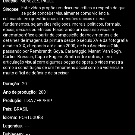
Direção
MENEZES, PAULO
Este vídeo propõe um discurso crítico a respeito do que
Sinopse
se pode conceber visualmente como violência,
colocando em questão suas dimensões sociais e seus
fundamentos, sejam eles religiosos, morais, políticos, formais,
éticos, sexuais ou étnicos. Elaborando um discurso visual e
cinematográfico a partir da composição de movimentos e de
detalhes de imagens da pintura desde o século XV e da fotografia
desde o XIX, chegando até o ano 2000, de Fra Angélico a Ofili,
passando por Rembrandt, Goya, Caravaggio, Manet, Van Gogh,
Cartier-Bresson, Capa e Eugene Smith entre outros, e em
articulação visual com algumas peças de ópera, o vídeo mostra
como a constituição de um fenômeno social como a violência é
muito difícil de definir e de precisar.
Duração
20 '
Ano de produção
2001
Produção
LISA / FAPESP
País
BRASIL
Idioma
PORTUGUÊS
Legendas
---
Dublagem
---